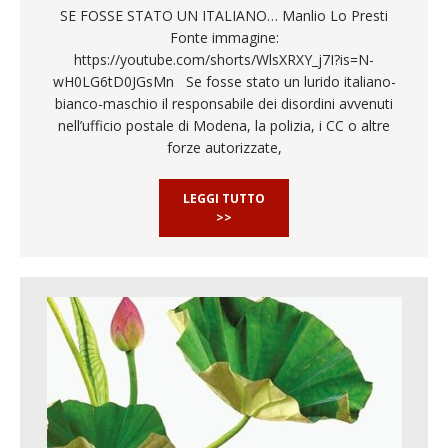
SE FOSSE STATO UN ITALIANO… Manlio Lo Presti
Fonte immagine:
https://youtube.com/shorts/WlsXRXY_j7I?is=N-
wH0LG6tD0JGsMn Se fosse stato un lurido italiano-
bianco-maschio il responsabile dei disordini avvenuti
nell’ufficio postale di Modena, la polizia, i CC o altre
forze autorizzate,
LEGGI TUTTO
>>