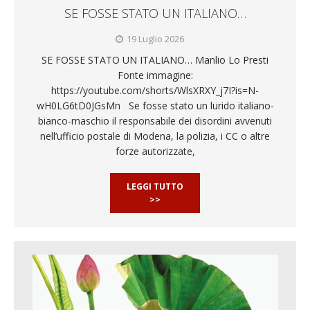
SE FOSSE STATO UN ITALIANO…
19 Luglio 2026
SE FOSSE STATO UN ITALIANO… Manlio Lo Presti
Fonte immagine:
https://youtube.com/shorts/WlsXRXY_j7I?is=N-
wH0LG6tD0JGsMn Se fosse stato un lurido italiano-
bianco-maschio il responsabile dei disordini avvenuti
nell’ufficio postale di Modena, la polizia, i CC o altre
forze autorizzate,
LEGGI TUTTO
>>