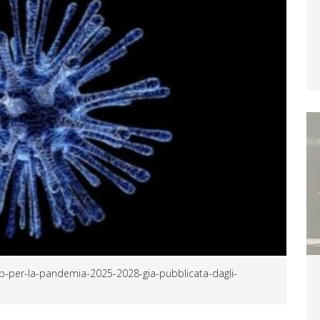
ap-per-la-pandemia-2025-2028-gia-pubblicata-dagli-