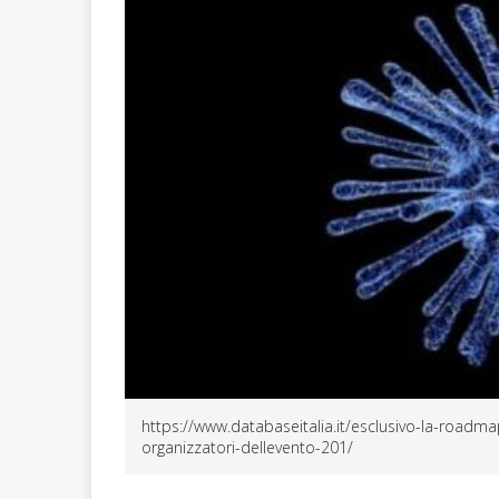
https://www.databaseitalia.it/esclusivo-la-roadm
organizzatori-dellevento-201/