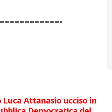
°°°°°°°°°°°°°°°°°°°°°°°°°
 Luca Attanasio ucciso in
ubblica Democratica del