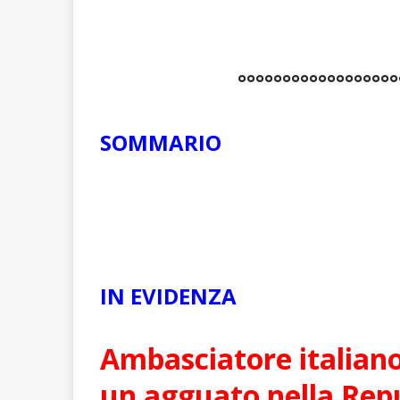
°°°°°°°°°°°°°°°°°°
SOMMARIO
IN EVIDENZA
Ambasciatore italiano
un agguato nella Rep