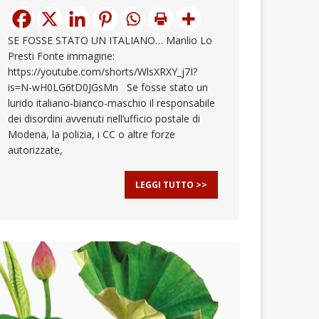
SE FOSSE STATO UN ITALIANO… Manlio Lo
Presti Fonte immagine:
https://youtube.com/shorts/WlsXRXY_j7I?
is=N-wH0LG6tD0JGsMn Se fosse stato un
lurido italiano-bianco-maschio il responsabile
dei disordini avvenuti nell’ufficio postale di
Modena, la polizia, i CC o altre forze
autorizzate,
LEGGI TUTTO >>