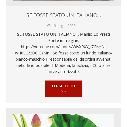
SE FOSSE STATO UN ITALIANO…
19 Luglio 2026
SE FOSSE STATO UN ITALIANO… Manlio Lo Presti
Fonte immagine:
https://youtube.com/shorts/WlsXRXY_j7I?is=N-
wH0LG6tD0JGsMn Se fosse stato un lurido italiano-
bianco-maschio il responsabile dei disordini avvenuti
nell’ufficio postale di Modena, la polizia, i CC o altre
forze autorizzate,
LEGGI TUTTO
>>