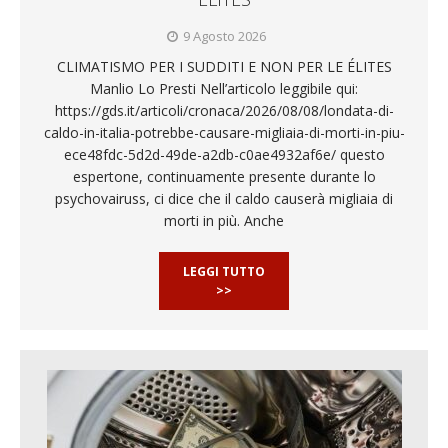
9 Agosto 2026
CLIMATISMO PER I SUDDITI E NON PER LE ÉLITES
Manlio Lo Presti Nell’articolo leggibile qui:
https://gds.it/articoli/cronaca/2026/08/08/londata-di-
caldo-in-italia-potrebbe-causare-migliaia-di-morti-in-piu-
ece48fdc-5d2d-49de-a2db-c0ae4932af6e/ questo
espertone, continuamente presente durante lo
psychovairuss, ci dice che il caldo causerà migliaia di
morti in più. Anche
LEGGI TUTTO
>>