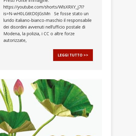
Presti Fonte immagine:
https://youtube.com/shorts/WlsXRXY_j7I?
is=N-wH0LG6tD0JGsMn Se fosse stato un
lurido italiano-bianco-maschio il responsabile
dei disordini avvenuti nell’ufficio postale di
Modena, la polizia, i CC o altre forze
autorizzate,
LEGGI TUTTO >>