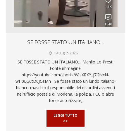
SE FOSSE STATO UN ITALIANO…
19 Luglio 2026
SE FOSSE STATO UN ITALIANO… Manlio Lo Presti
Fonte immagine:
https://youtube.com/shorts/WlsXRXY_j7I?is=N-
wH0LG6tD0JGsMn Se fosse stato un lurido italiano-
bianco-maschio il responsabile dei disordini avvenuti
nell’ufficio postale di Modena, la polizia, i CC o altre
forze autorizzate,
LEGGI TUTTO
>>