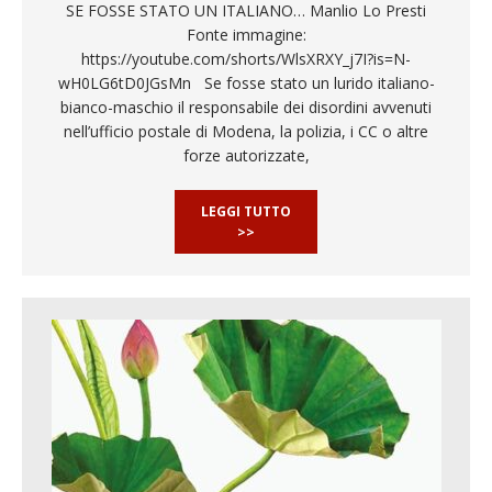
SE FOSSE STATO UN ITALIANO… Manlio Lo Presti
Fonte immagine:
https://youtube.com/shorts/WlsXRXY_j7I?is=N-
wH0LG6tD0JGsMn Se fosse stato un lurido italiano-
bianco-maschio il responsabile dei disordini avvenuti
nell’ufficio postale di Modena, la polizia, i CC o altre
forze autorizzate,
LEGGI TUTTO
>>