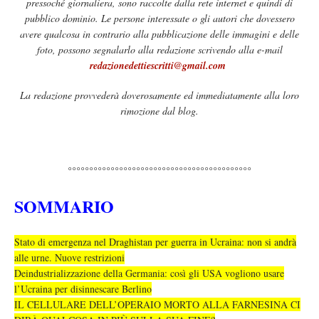
pressoché giornaliera, sono raccolte dalla rete internet e quindi di
pubblico dominio. Le persone interessate o gli autori che dovessero
avere qualcosa in contrario alla pubblicazione delle immagini e delle
foto, possono segnalarlo alla redazione scrivendo alla e-mail
redazionedettiescritti@gmail.com
La redazione provvederà doverosamente ed immediatamente alla loro
rimozione dal blog.
°°°°°°°°°°°°°°°°°°°°°°°°°°°°°°°°°°°°°°°°°°°
SOMMARIO
Stato di emergenza nel Draghistan per guerra in Ucraina: non si andrà
alle urne. Nuove restrizioni
Deindustrializzazione della Germania: così gli USA vogliono usare
l’Ucraina per disinnescare Berlino
IL CELLULARE DELL’OPERAIO MORTO ALLA FARNESINA CI