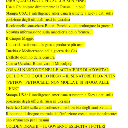
DIRÀ QUALCOSA IN PIÙ SULLA SUA FINE?
Usa e Gb: colpire direttamente la Russia… e poi?
Stampa USA: l’intelligence americana trasmette a Kiev i dati sulla
posizione degli ufficiali russi in Ucraina
Il colonnello smaschera Biden: Perché vuole prolungare la guerra?
Nessuna informazione sulla macelleria dello Yemen…
Il Cinque Maggio
Una crisi trasformata in gara a produrre più armi
Turchia e Mediterraneo nella guerra del Gas
L’effetto domino della censura
Guerra Ucraina: Biden vara il Minculpop
COSA SI NASCONDE NELLE ACCIAIERIE DI AZOVSTAL
QUI LO VITO E QUI LO NEGO – IL SENATORE FILO-PUTIN
“PETROV” PETROCELLI NON MOLLA E SI SFOGA ALLE
“IENE”
Stampa USA: l’intelligence americana trasmette a Kiev i dati sulla
posizione degli ufficiali russi in Ucraina
Federico Caffè sulla controffensiva neoliberista degli anni Settanta
Il potere e il disegno mortale dell’inflazione creata intenzionalmente:
uno strumento per i tiranni
GOLDEN DRAGHI – IL GOVERNO ESERCITA I POTERI