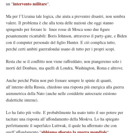
intervento militare
un “
“.
Ma per l’Ucraina tale logica, che aiuta a prevenire disastri, non sembra
valere. Il problema è che alla testa delle nazioni che oggi stanno
spingendo per forzare le linee rosse di Mosca sono due figure
pesantemente ricattabili: Boris Johnson, attraverso il party-gate, e Biden
con il computer personale del figlio Hunter. E ciò complica tutto,
perché certi ambiti guerrafondai usano di tutto per i propri scopi.
Resta che se il conflitto non viene raffreddato, non piangeremo solo i
morti del Donbass, ma quelli di Londra, Washington, Roma e altrove.
Anche perché Putin non può frenare sempre le spinte di quanti,
all’interno della Russia, chiedono una risposta più energica alla guerra
asimmetrica della Nato (anche nelle cosiddette autocrazie esistono
dialettiche interne).
Lo ha fatto più volte. E probabilmente ha usato tutto il suo potere per
tacitare una risposta all’affondamento della Moskva. Lo ha spiegato
perfettamente il superfalco Luttwak, il quale ha affermato che con
abbiamo sfiorato la guerra mondiale
quell’affondamento “
“.