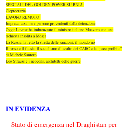
SPECIALI DEL GOLDEN POWER SU BNL!
Cleptocrazia
LAVORO REMOTO
Impresa: assumere persone provenienti dalla detenzione
Oggi: Lavrov ha imbarazzato il ministro italiano Moavero con una
richiesta insolita a Mosca
La Russia ha retto la stretta delle sanzioni, il mondo no
Il rosso e il fucsia: il socialismo d’assalto dei CARC e la “pace proibita”
di Michele Santoro
Leo Strauss e i neocons, architetti delle guerre
IN EVIDENZA
Stato di emergenza nel Draghistan per