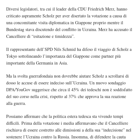
Diversi legislatori, tra cui il leader della CDU Friedrich Merz, hanno
criticato aspramente Scholz per aver disertato la votazione a causa di
una concomitante visita diplomatica in Giappone proprio mentre il
Bundestag stava discutendo del conflitto in Ucraina. Merz ha accusato il
Cancelliere di “esitazione e timidezza”.
Il rappresentante dell’SPD Nils Schmid ha difeso il viaggio di Scholz a
Tokyo sottolineando l’importanza del Giappone come partner più
importante della Germania in Asia.
Ma la svolta guerrafondaia non dovrebbe aiutare Scholz a scrollarsi di
dosso le accuse di essere indeciso sull’Ucraina. Un nuovo sondaggio
DPA/YouGov suggerisce che circa il 45% dei tedeschi non è soddisfatto
del suo corso nella crisi, rispetto al 37% che approva la sua reazione
alla guerra.
Possiamo affermare che la politica estera tedesca sta vivendo tempi
difficili. Prima della votazione i media affermavano che il Cancelliere
rischiava di essere costretto alle dimissioni a della sua “indecisione” nel
sostenere l’Ucraina contro la Russia. Insomma, di difendere la cauta