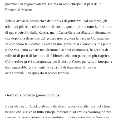
posizione di ragionevolezza assunta in seno europeo al pari della
Francia di Macron.
Scholz aveva in precedenza dato prova di prudenza. Ad esempio, gli
atlantisti più radicali chiedono di vietare quanto prima tutte le forniture
di gas e petrolio dalla Russia, ma il Cancelliere ha ribattuto affermando
che dopo una decisione del genere non regnerà la pace in Ucraina, ma
in compenso la Germania cadrà in una grave crisi economica. “Il punto
è che vogliamo evitare una drammatica crisi economica, la perdita di
milioni di posti di lavoro e di fabbriche che non potranno più riaprire.
Ciò avrebbe gravi conseguenze per il nostro Paese, per tutta l’Europa, e
danneggerebbe gravemente la capacità di finanziare la ripresa
dell’Ucraina”, ha spiegato il leader tedesco.
Germania potenza geo-economica
La prudenza di Scholz, ritenuta da alcuni eccessiva, alla luce del clima
bellico che si vive in tutta Europa fomentato ad arte da Washington per
i propri interessi strategici e geopolitici – ossia tenere divise Russia ed