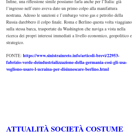
Infine, una riflessione simile possiamo farla anche per l’Italia: già
l’ingresso nell’euro aveva dato un primo colpo alla manifattura
nostrana. Adesso le sanzioni e l’embargo verso gas e petrolio della
Russia darebbero il colpo finale. Roma e Berlino questa volta viaggiano
sulla stessa barca, trasportate da Washington che naviga a vista nella
ricerca dei propri interessi immediati a livello economico, geopolitico e
strategico.
https://www.sinistrainrete.info/articoli-brevi/22953-
FONTE:
fabrizio-verde-deindustrializzazione-della-germania-cosi-gli-usa-
vogliono-usare-l-ucraina-per-disinnescare-berlino.html
ATTUALITÀ SOCIETÀ COSTUME