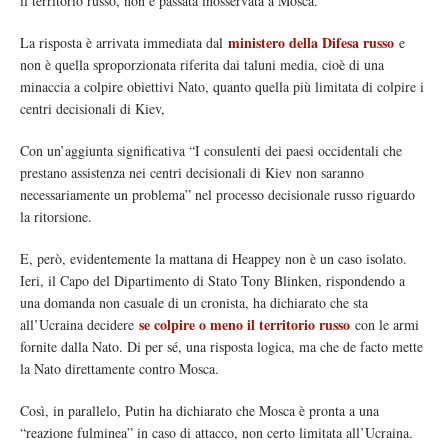
il territorio russo, non è passata inosservata a Mosca.
ministero della Difesa russo
La risposta è arrivata immediata dal
e
non è quella sproporzionata riferita dai taluni media, cioè di una
minaccia a colpire obiettivi Nato, quanto quella più limitata di colpire i
centri decisionali di Kiev,
Con un’aggiunta significativa “I consulenti dei paesi occidentali che
prestano assistenza nei centri decisionali di Kiev non saranno
necessariamente un problema” nel processo decisionale russo riguardo
la ritorsione.
E, però, evidentemente la mattana di Heappey non è un caso isolato.
Ieri, il Capo del Dipartimento di Stato Tony Blinken, rispondendo a
una domanda non casuale di un cronista, ha dichiarato che sta
se colpire o meno il territorio russo
all’Ucraina decidere
con le armi
fornite dalla Nato. Di per sé, una risposta logica, ma che de facto mette
la Nato direttamente contro Mosca.
Così, in parallelo, Putin ha dichiarato che Mosca è pronta a una
“reazione fulminea” in caso di attacco, non certo limitata all’Ucraina.