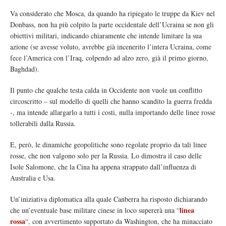
Va considerato che Mosca, da quando ha ripiegato le truppe da Kiev nel
Donbass, non ha più colpito la parte occidentale dell’Ucraina se non gli
obiettivi militari, indicando chiaramente che intende limitare la sua
azione (se avesse voluto, avrebbe già incenerito l’intera Ucraina, come
fece l’America con l’Iraq, colpendo ad alzo zero, già il primo giorno,
Baghdad).
Il punto che qualche testa calda in Occidente non vuole un conflitto
circoscritto – sul modello di quelli che hanno scandito la guerra fredda
-, ma intende allargarlo a tutti i costi, nulla importando delle linee rosse
tollerabili dalla Russia.
E, però, le dinamiche geopolitiche sono regolate proprio da tali linee
rosse, che non valgono solo per la Russia. Lo dimostra il caso delle
Isole Salomone, che la Cina ha appena strappato dall’influenza di
Australia e Usa.
Un’iniziativa diplomatica alla quale Canberra ha risposto dichiarando
linea
che un’eventuale base militare cinese in loco supererà una “
rossa
“, con avvertimento supportato da Washington, che ha minacciato