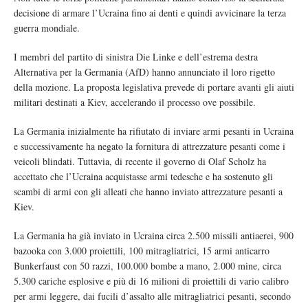
decisione di armare l’Ucraina fino ai denti e quindi avvicinare la terza
guerra mondiale.
I membri del partito di sinistra Die Linke e dell’estrema destra
Alternativa per la Germania (AfD) hanno annunciato il loro rigetto
della mozione. La proposta legislativa prevede di portare avanti gli aiuti
militari destinati a Kiev, accelerando il processo ove possibile.
La Germania inizialmente ha rifiutato di inviare armi pesanti in Ucraina
e successivamente ha negato la fornitura di attrezzature pesanti come i
veicoli blindati. Tuttavia, di recente il governo di Olaf Scholz ha
accettato che l’Ucraina acquistasse armi tedesche e ha sostenuto gli
scambi di armi con gli alleati che hanno inviato attrezzature pesanti a
Kiev.
La Germania ha già inviato in Ucraina circa 2.500 missili antiaerei, 900
bazooka con 3.000 proiettili, 100 mitragliatrici, 15 armi anticarro
Bunkerfaust con 50 razzi, 100.000 bombe a mano, 2.000 mine, circa
5.300 cariche esplosive e più di 16 milioni di proiettili di vario calibro
per armi leggere, dai fucili d’assalto alle mitragliatrici pesanti, secondo