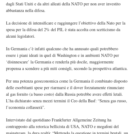
dagli Stati Uniti e da altri alleati della NATO per non aver investito
abbastanza nella difesa.
La decisione di intensificare e raggiungere l’obiettivo della Nato per la
spesa per la difesa del 2% del PIL è stata accolta con scetticismo da
alcuni legislatori.
In Germania c’è infatti qualcuno che ha annusato quali potrebbero
essere i piani ideati in quel di Washington e in ambienti NATO per
‘disinnescare’ la Germania e renderla più docile, maggiormente
propensa a scendere a più miti consigli, secondo la prospettiva atlantica.
Per una potenza geoeconomica come la Germania il combinato disposto
delle esorbitanti spese per riarmarsi e il dover forzatamente rinunciare
al gas fornito (a basso costo) dalla Russia potrebbe avere effetti letali.
L’ha dichiarato senza mezzi termini il Ceo della Basf: “Senza gas russo,
l’economia collasserà”.
Intervistato dal quotidiano Frankfurter Allgemeine Zeitung ha
contrapposto alla retorica bellicista di USA, NATO e megafoni del
mainstream, la dura realtà: “Mettendo la questione in termini brutali, un