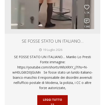
SE FOSSE STATO UN ITALIANO…
19 Luglio 2026
SE FOSSE STATO UN ITALIANO… Manlio Lo Presti
Fonte immagine:
https://youtube.com/shorts/WlsXRXY_j7I?is=N-
wH0LG6tD0JGsMn Se fosse stato un lurido italiano-
bianco-maschio il responsabile dei disordini avvenuti
nell’ufficio postale di Modena, la polizia, i CC o altre
forze autorizzate,
LEGGI TUTTO
>>