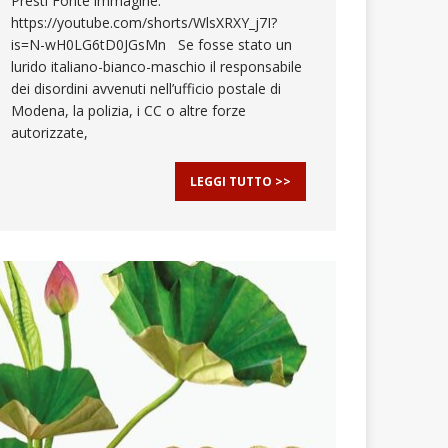
Presti Fonte immagine:
https://youtube.com/shorts/WlsXRXY_j7I?
is=N-wH0LG6tD0JGsMn Se fosse stato un
lurido italiano-bianco-maschio il responsabile
dei disordini avvenuti nell’ufficio postale di
Modena, la polizia, i CC o altre forze
autorizzate,
LEGGI TUTTO >>