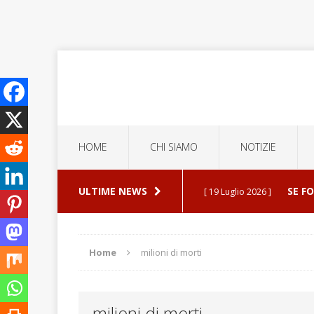
HOME
CHI SIAMO
NOTIZIE
ULTIME NEWS
SE F
[ 19 Luglio 2026 ]
ERROR
[ 5 Luglio 2026 ]
Home
milioni di morti
ESPU
[ 30 Luglio 2026 ]
milioni di morti