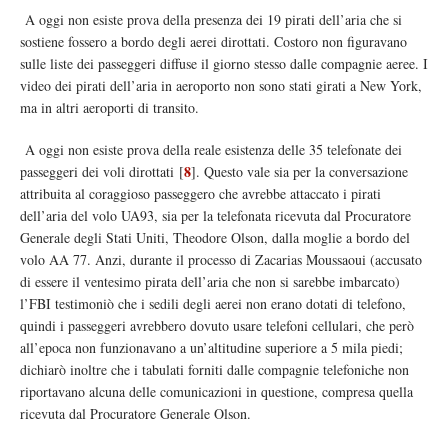
A oggi non esiste prova della presenza dei 19 pirati dell’aria che si
sostiene fossero a bordo degli aerei dirottati. Costoro non figuravano
sulle liste dei passeggeri diffuse il giorno stesso dalle compagnie aeree. I
video dei pirati dell’aria in aeroporto non sono stati girati a New York,
ma in altri aeroporti di transito.
A oggi non esiste prova della reale esistenza delle 35 telefonate dei
8
passeggeri dei voli dirottati
[
]
. Questo vale sia per la conversazione
attribuita al coraggioso passeggero che avrebbe attaccato i pirati
dell’aria del volo UA93, sia per la telefonata ricevuta dal Procuratore
Generale degli Stati Uniti, Theodore Olson, dalla moglie a bordo del
volo AA 77. Anzi, durante il processo di Zacarias Moussaoui (accusato
di essere il ventesimo pirata dell’aria che non si sarebbe imbarcato)
l’FBI testimoniò che i sedili degli aerei non erano dotati di telefono,
quindi i passeggeri avrebbero dovuto usare telefoni cellulari, che però
all’epoca non funzionavano a un’altitudine superiore a 5 mila piedi;
dichiarò inoltre che i tabulati forniti dalle compagnie telefoniche non
riportavano alcuna delle comunicazioni in questione, compresa quella
ricevuta dal Procuratore Generale Olson.