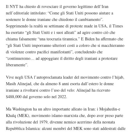
Il NYT ha chiesto di rovesciare il governo legittimo dell’Iran
nell’editoriale intitolato: “Come gli Stati Uniti possono aiutare a
sostenere le donne iraniane che chiedono il cambiamento”.
Sopprimendo la realtà su settimane di proteste made in USA, il Times
ha esortato “gli Stati Uniti e i suoi alleati” ad agire contro ciò che
chiama falsamente “una teocrazia tirannica.” E Biden ha affermato che
“gli Stati Uniti imporranno ulteriori costi a coloro che si macchieranno
di violenze contro pacifici manifestanti”, concludendo che
“continueremo… ad appoggiare il diritto degli iraniani a protestare
liberamente”.
Vive negli USA l’autoproclamata leader del movimento contro l’hijab,
Masih Alinejad, che da almeno 8 anni esorta dall’estero le donne
iraniane a rivoltarsi contro l’uso del velo: Alinejad ha ricevuto
$488,000 dal governo solo nel 2022.
Ma Washington ha un altro importante alleato in Iran: i Mojahedin-e
Khalq (MEK), movimento islamo-marxista che, dopo aver preso parte
alla rivoluzione del 1979, divenne nemico acerrimo della neonata
Repubblica Islamica: alcuni membri del MEK sono stati addestrati dalle