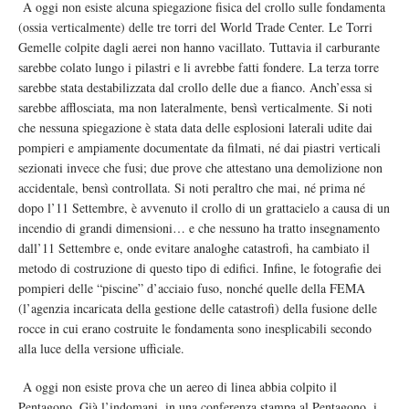
A oggi non esiste alcuna spiegazione fisica del crollo sulle fondamenta
(ossia verticalmente) delle tre torri del World Trade Center. Le Torri
Gemelle colpite dagli aerei non hanno vacillato. Tuttavia il carburante
sarebbe colato lungo i pilastri e li avrebbe fatti fondere. La terza torre
sarebbe stata destabilizzata dal crollo delle due a fianco. Anch’essa si
sarebbe afflosciata, ma non lateralmente, bensì verticalmente. Si noti
che nessuna spiegazione è stata data delle esplosioni laterali udite dai
pompieri e ampiamente documentate da filmati, né dai piastri verticali
sezionati invece che fusi; due prove che attestano una demolizione non
accidentale, bensì controllata. Si noti peraltro che mai, né prima né
dopo l’11 Settembre, è avvenuto il crollo di un grattacielo a causa di un
incendio di grandi dimensioni… e che nessuno ha tratto insegnamento
dall’11 Settembre e, onde evitare analoghe catastrofi, ha cambiato il
metodo di costruzione di questo tipo di edifici. Infine, le fotografie dei
pompieri delle “piscine” d’acciaio fuso, nonché quelle della FEMA
(l’agenzia incaricata della gestione delle catastrofi) della fusione delle
rocce in cui erano costruite le fondamenta sono inesplicabili secondo
alla luce della versione ufficiale.
A oggi non esiste prova che un aereo di linea abbia colpito il
Pentagono. Già l’indomani, in una conferenza stampa al Pentagono, i