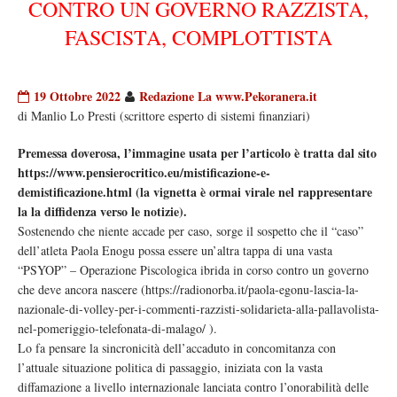
CONTRO UN GOVERNO RAZZISTA,
FASCISTA, COMPLOTTISTA
19 Ottobre 2022
Redazione La www.Pekoranera.it
di Manlio Lo Presti (scrittore esperto di sistemi finanziari)
Premessa doverosa, l’immagine usata per l’articolo è tratta dal sito
https://www.pensierocritico.eu/mistificazione-e-
demistificazione.html (la vignetta è ormai virale nel rappresentare
la la diffidenza verso le notizie).
Sostenendo che niente accade per caso, sorge il sospetto che il “caso”
dell’atleta Paola Enogu possa essere un’altra tappa di una vasta
“PSYOP” – Operazione Piscologica ibrida in corso contro un governo
che deve ancora nascere (https://radionorba.it/paola-egonu-lascia-la-
nazionale-di-volley-per-i-commenti-razzisti-solidarieta-alla-pallavolista-
nel-pomeriggio-telefonata-di-malago/ ).
Lo fa pensare la sincronicità dell’accaduto in concomitanza con
l’attuale situazione politica di passaggio, iniziata con la vasta
diffamazione a livello internazionale lanciata contro l’onorabilità delle