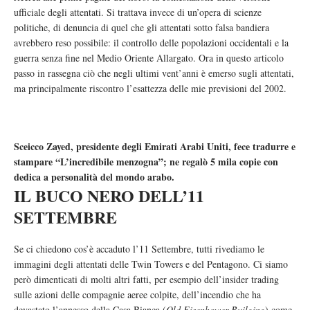
ufficiale degli attentati. Si trattava invece di un’opera di scienze
politiche, di denuncia di quel che gli attentati sotto falsa bandiera
avrebbero reso possibile: il controllo delle popolazioni occidentali e la
guerra senza fine nel Medio Oriente Allargato. Ora in questo articolo
passo in rassegna ciò che negli ultimi vent’anni è emerso sugli attentati,
ma principalmente riscontro l’esattezza delle mie previsioni del 2002.
Sceicco Zayed, presidente degli Emirati Arabi Uniti, fece tradurre e
stampare “L’incredibile menzogna”; ne regalò 5 mila copie con
dedica a personalità del mondo arabo.
IL BUCO NERO DELL’11
SETTEMBRE
Se ci chiedono cos’è accaduto l’11 Settembre, tutti rivediamo le
immagini degli attentati delle Twin Towers e del Pentagono. Ci siamo
però dimenticati di molti altri fatti, per esempio dell’insider trading
sulle azioni delle compagnie aeree colpite, dell’incendio che ha
devastato l’annesso della Casa Bianca (
Old Eisenhower Builging
) come