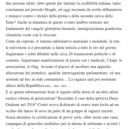
due persone elette: tutto questo per tutelare la credibilità italiana, tanto
conclamata nel periodo Draghi, ed oggi incrinata da scritte diffamatorie
e minacce contro i titolari della prima e della seconda carica dello
Stato? Anche la dinamica di questo evento sembra rientrare nei
fondamenti del vangelo globalista buonista, immigrazionista genderista,
climatista verde con le treccine.
Come da copione, il sistema informativo nazionale e mondiale, la rete,
le televisioni si è precipitato a darne notizia a tutte le ore del giorno.
Seguiranno i soliti dibattiti nelle circa 20 trasmissioni politiche e di
costume. Seguiranno manifestazioni di piazza con i sindacati, l’Anpi, le
associazioni, le Ong. Avremo il piacere di ascoltare una apposita
allocuzione del pontefice, qualche interrogazione parlamentare, ed una
sessione ad hoc in sede comunitaria… La ragazza sarà poi nominata
alfiere della Repubblica ecc,. ecc. ecc…
E se questa informazione fosse il seguito della storia di un’altra atleta
esotica vittima di persecuzioni? Ricordate il caso della sportiva Daisy
Osakune nel 2018? Costei aveva dichiarato di essere stata ferita ad un
occhio dal lancio di uova da parte di un gruppo di ragazzi razzisti.
Senza attendere la certificazione di prove certe, ebbe inizio una vasta
campagna di genocidio mediatico per la durata di settimane e su tutti i