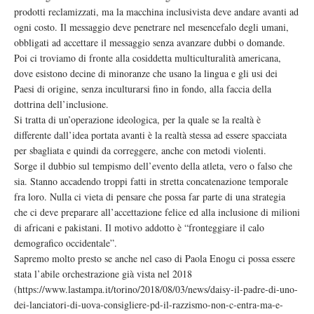
prodotti reclamizzati, ma la macchina inclusivista deve andare avanti ad
ogni costo. Il messaggio deve penetrare nel mesencefalo degli umani,
obbligati ad accettare il messaggio senza avanzare dubbi o domande.
Poi ci troviamo di fronte alla cosiddetta multiculturalità americana,
dove esistono decine di minoranze che usano la lingua e gli usi dei
Paesi di origine, senza inculturarsi fino in fondo, alla faccia della
dottrina dell’inclusione.
Si tratta di un’operazione ideologica, per la quale se la realtà è
differente dall’idea portata avanti è la realtà stessa ad essere spacciata
per sbagliata e quindi da correggere, anche con metodi violenti.
Sorge il dubbio sul tempismo dell’evento della atleta, vero o falso che
sia. Stanno accadendo troppi fatti in stretta concatenazione temporale
fra loro. Nulla ci vieta di pensare che possa far parte di una strategia
che ci deve preparare all’accettazione felice ed alla inclusione di milioni
di africani e pakistani. Il motivo addotto è “fronteggiare il calo
demografico occidentale”.
Sapremo molto presto se anche nel caso di Paola Enogu ci possa essere
stata l’abile orchestrazione già vista nel 2018
(https://www.lastampa.it/torino/2018/08/03/news/daisy-il-padre-di-uno-
dei-lanciatori-di-uova-consigliere-pd-il-razzismo-non-c-entra-ma-e-