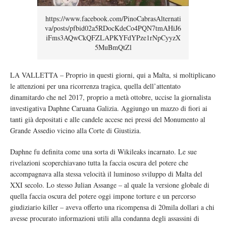
https://www.facebook.com/PinoCabrasAlternati
va/posts/pfbid02a5RDocKdeCo4PQN7tmAHiJ6
iFms3AQwCkQFZLAPKYFdYPze1rNpCyyzX
5MuBmQtZl
LA VALLETTA – Proprio in questi giorni, qui a Malta, si moltiplicano
le attenzioni per una ricorrenza tragica, quella dell’attentato
dinamitardo che nel 2017, proprio a metà ottobre, uccise la giornalista
investigativa Daphne Caruana Galizia. Aggiungo un mazzo di fiori ai
tanti già depositati e alle candele accese nei pressi del Monumento al
Grande Assedio vicino alla Corte di Giustizia.
Daphne fu definita come una sorta di Wikileaks incarnato. Le sue
rivelazioni scoperchiavano tutta la faccia oscura del potere che
accompagnava alla stessa velocità il luminoso sviluppo di Malta del
XXI secolo. Lo stesso Julian Assange – al quale la versione globale di
quella faccia oscura del potere oggi impone torture e un percorso
giudiziario killer – aveva offerto una ricompensa di 20mila dollari a chi
avesse procurato informazioni utili alla condanna degli assassini di