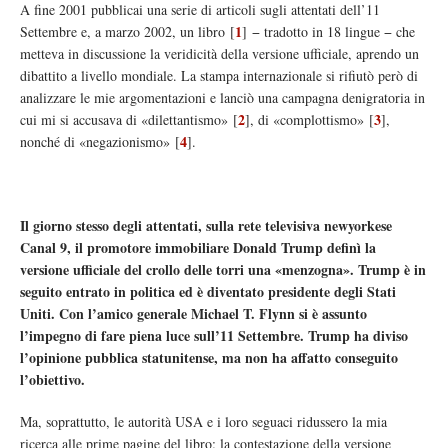
A fine 2001 pubblicai una serie di articoli sugli attentati dell’11
1
Settembre e, a marzo 2002, un libro
[
]
− tradotto in 18 lingue − che
metteva in discussione la veridicità della versione ufficiale, aprendo un
dibattito a livello mondiale. La stampa internazionale si rifiutò però di
analizzare le mie argomentazioni e lanciò una campagna denigratoria in
2
3
cui mi si accusava di «dilettantismo»
[
]
, di «complottismo»
[
]
,
4
nonché di «negazionismo»
[
]
.
Il giorno stesso degli attentati, sulla rete televisiva newyorkese
Canal 9, il promotore immobiliare Donald Trump definì la
versione ufficiale del crollo delle torri una «menzogna». Trump è in
seguito entrato in politica ed è diventato presidente degli Stati
Uniti. Con l’amico generale Michael T. Flynn si è assunto
l’impegno di fare piena luce sull’11 Settembre. Trump ha diviso
l’opinione pubblica statunitense, ma non ha affatto conseguito
l’obiettivo.
Ma, soprattutto, le autorità USA e i loro seguaci ridussero la mia
ricerca alle prime pagine del libro: la contestazione della versione