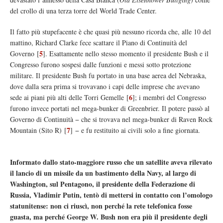
del crollo di una terza torre del World Trade Center.
Il fatto più stupefacente è che quasi più nessuno ricorda che, alle 10 del
mattino, Richard Clarke fece scattare il Piano di Continuità del
5
Governo
[
]
. Esattamente nello stesso momento il presidente Bush e il
Congresso furono sospesi dalle funzioni e messi sotto protezione
militare. Il presidente Bush fu portato in una base aerea del Nebraska,
dove dalla sera prima si trovavano i capi delle imprese che avevano
6
sede ai piani più alti delle Torri Gemelle
[
]
; i membri del Congresso
furono invece portati nel mega-bunker di Greenbrier. Il potere passò al
Governo di Continuità − che si trovava nel mega-bunker di Raven Rock
7
Mountain (Sito R)
[
]
− e fu restituito ai civili solo a fine giornata.
Informato dallo stato-maggiore russo che un satellite aveva rilevato
il lancio di un missile da un bastimento della Navy, al largo di
Washington, sul Pentagono, il presidente della Federazione di
Russia, Vladimir Putin, tentò di mettersi in contatto con l’omologo
statunitense: non ci riuscì, non perché la rete telefonica fosse
guasta, ma perché George W. Bush non era più il presidente degli