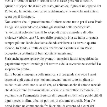
media di terra, di mare di aria in tutte le fasce possibili d’ascolto.
Quando si seppe che il raid era stato guidato dal figlio di un capetto del
Pd locale, la notizia scomparve rapidamente, e nessuno ha mai chiesto
scusa per il linciaggio.
Non sembra che, il procedimento d’informazione usato per il caso Paola
Enogu stia seguendo con acribia gli standard delle sperimentate
“rivoluzioni colorate” aventi lo scopo di creare atmosfere di odio,
violenza verbale, caos? L’area dello spettacolo è la ex-italia diventata
sempre più una landa desolata e deindustrializzata da terzo o quarto
mondo. In fondo si tratta di una operazione facilitata in un Paese
occupato da centinaia di basi atomiche americane.
Sarà anche questo spiacevole evento l’ennesima falsità teleguidata da
pagatissimi esperti tecnologi del terrore e della sovversione sociale? Lo
scopriremo presto.
Ed in buona compagnia della massiccia propaganda che vede i russi
assassini e gli ucraini che non ammazzano: ma ci sono migliaia di
soldati russi uccisi non si sa da chi, ed abbiamo anche il chiodo razziale
che deve entrare forzosamente nel cervello a martellate metodiche. Lo
vediamo con l’aumentata presenza di figuranti esotici nelle pubblicità di
ogni merce, in film, dibattiti politici, di costume e sociali. Non c’è
nesso logico né commerciale fra le origini di costoro ed alcuni dei