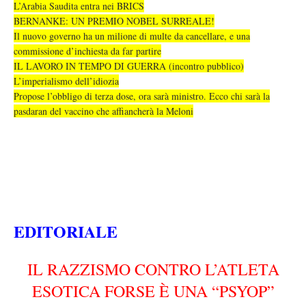
L’Arabia Saudita entra nei BRICS
BERNANKE: UN PREMIO NOBEL SURREALE!
Il nuovo governo ha un milione di multe da cancellare, e una
commissione d’inchiesta da far partire
IL LAVORO IN TEMPO DI GUERRA (incontro pubblico)
L’imperialismo dell’idiozia
Propose l’obbligo di terza dose, ora sarà ministro. Ecco chi sarà la
pasdaran del vaccino che affiancherà la Meloni
EDITORIALE
IL RAZZISMO CONTRO L’ATLETA
ESOTICA FORSE È UNA “PSYOP”