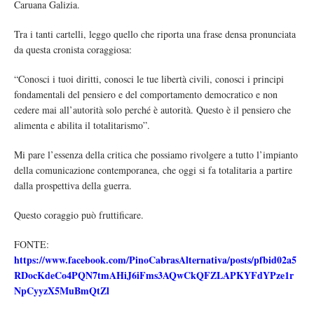
Caruana Galizia.
Tra i tanti cartelli, leggo quello che riporta una frase densa pronunciata
da questa cronista coraggiosa:
“Conosci i tuoi diritti, conosci le tue libertà civili, conosci i principi
fondamentali del pensiero e del comportamento democratico e non
cedere mai all’autorità solo perché è autorità. Questo è il pensiero che
alimenta e abilita il totalitarismo”.
Mi pare l’essenza della critica che possiamo rivolgere a tutto l’impianto
della comunicazione contemporanea, che oggi si fa totalitaria a partire
dalla prospettiva della guerra.
Questo coraggio può fruttificare.
FONTE:
https://www.facebook.com/PinoCabrasAlternativa/posts/pfbid02a5
RDocKdeCo4PQN7tmAHiJ6iFms3AQwCkQFZLAPKYFdYPze1r
NpCyyzX5MuBmQtZl