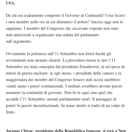
USA.
Da chi era esattamente composto il Governo di Continuità? Cosa fecero
i suoi membri nelle ore in cui detennero il potere? Ancora oggi non lo
sappiamo. I membri del Congresso che cercavano risposte non sono
stati autorizzati a organizzare una seduta del parlamento
sull’argomento.
Ovviamente la polemica sull’11 Settembre non finirà finché gli
avvenimenti non saranno chiariti. La procedura messa in atto l’11
Settembre era stata concepita dal presidente Eisenhower, in un’epoca di
timori di guerra nucleare: se egli stesso, i presidenti delle camere e la
maggioranza dei membri del Congresso fossero stati uccisi sarebbero
venuti meno i poteri costituzionali. I militari avrebbero dovuto perciò
assumere la continuità di governo. Non fu in ogni caso quel che
accadde l’11 Settembre: nessun parlamentare morì. Il passaggio di
poteri fu perciò incostituzionale. In senso stretto si trattò di un colpo di
Stato.
Jacques Chirac, presidente della Repubblica francese, si recò a New