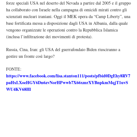
forze speciali USA nel deserto del Nevada a partire dal 2005 e il gruppo
ha collaborato con Israele nella campagna di omicidi mirati contro gli
scienziati nucleari iraniani. Oggi il MEK opera da “Camp Liberty”, una
base fortificata messa a disposizione dagli USA in Albania, dalla quale
vengono organizzate le operazioni contro la Repubblica Islamica
(inclusa l’infiltrazione dei movimenti di protesta).
Russia, Cina, Iran: gli USA del guerrafondaio Biden riusciranno a
gestire un fronte così largo?
FONTE:
https://www.facebook.com/lisa.stanton111/posts/pfbid0DgEhy8RV7
paHxLXoeHGY6Dn6zvNorHPwwb7X66xmrXYBnpkmMqjT1uvS
WU4KV68Hl