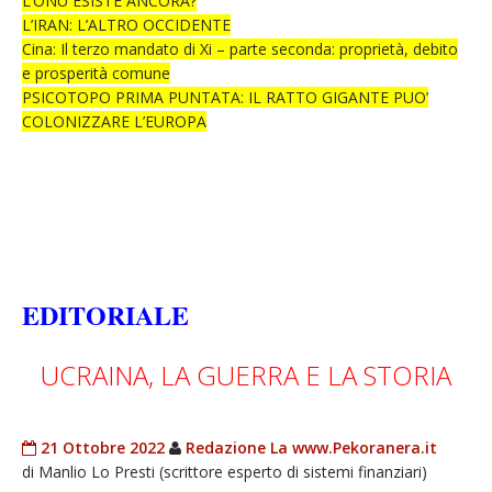
L’ONU ESISTE ANCORA?
L’IRAN: L’ALTRO OCCIDENTE
Cina: Il terzo mandato di Xi – parte seconda: proprietà, debito
e prosperità comune
PSICOTOPO PRIMA PUNTATA: IL RATTO GIGANTE PUO’
COLONIZZARE L’EUROPA
EDITORIALE
UCRAINA, LA GUERRA E LA STORIA
21 Ottobre 2022
Redazione La www.Pekoranera.it
di Manlio Lo Presti (scrittore esperto di sistemi finanziari)