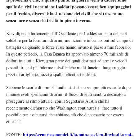
spalle dei civili ucraini: se i soldati possono essere ben equipaggiati
per il freddo, diversa è la situazione dei civili che si troveranno
senza luce e senza elettricità in pieno inverno.
Kiev dipende fortemente dall’Occidente per l’addestramento dei suoi
soldati e per la fornitura di armi, munizioni e informazioni sul campo di
battaglia da quando le forze russe hanno invaso il paese a fine febbraio.
In questo periodo, la Casa Bianca ha approvato almeno 70 miliardi di
dollari in aiuti a Kiev, gran parte dei quali destinati ad armi e veicoli
pesanti, tra cui piattaforme missilistiche multi-lancio a lungo raggio,
pezzi di artiglieria, razzi a spalla, elicotteri e droni.
Sebbene le scorte di armi statunitensi si siano sempre più esaurite dopo
innumerevoli spedizioni di armi, il flusso di aiuti sembra destinato a
proseguire al ritmo attuale, con il Segretario Austin che ha
recentemente dichiarato che Washington continuerà a “fare tutto il
possibile per assicurarsi che abbiano ciò che è necessario per essere
efficaci”.
https://scenarieconomici.it/la-nato-accelera-linvio-di-armi-
FONTE: