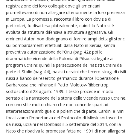
registrazione dei loro colloqui: dove gli americani
promettevano di non allargare ulteriormente la loro presenza
in Europa. La promessa, racconta il libro con dovizia di
particolari, fu disattesa platealmente, quindi la Nato si è
evoluta da struttura difensiva a struttura aggressiva. Gli
eminenti Autori non disdegnano di fornire ampi dettagli storici
sui bombardamenti effettuati dalla Nato in Serbia, senza
preventiva autorizzazione dell’Onu (pag. 42); poi le
drammatiche vicende della Polonia di Pilsudski legate ai
progrom ucraini; quindi la persecuzione dei nazisti ucraini da
parte di Stalin (pag. 44), nazisti ucraini che fecero stragi di civili
russi a fianco dell’esercito germanico durante l’Operazione
Barbarossa che infranse il Patto Molotov-Ribbentrop
sottoscritto il 23 agosto 1939. Il testo procede in modo
serrato alla narrazione della storia delle vicende russo ucraine,
con uno stile molto chiaro che non concede spazi ad
interpretazioni ambigue o a polemiche di parte. Cardini e Mini
focalizzano l’importanza del Protocollo di Minsk sottoscritto
da russi, ucraini nel Donbass il 5 settembre del 2014, con la
Nato che ribadiva la promessa fatta nel 1991 di non allargarsi