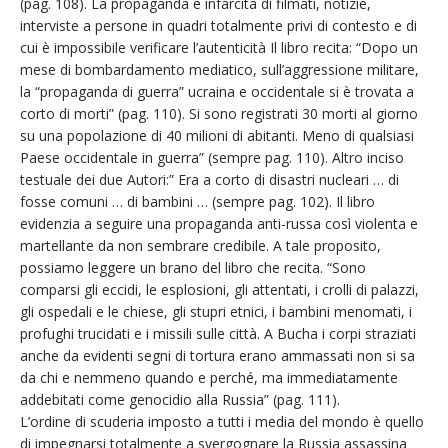
(pag. 108). La propaganda è infarcita di filmati, notizie,
interviste a persone in quadri totalmente privi di contesto e di
cui è impossibile verificare l’autenticità Il libro recita: “Dopo un
mese di bombardamento mediatico, sull’aggressione militare,
la “propaganda di guerra” ucraina e occidentale si è trovata a
corto di morti” (pag. 110). Si sono registrati 30 morti al giorno
su una popolazione di 40 milioni di abitanti. Meno di qualsiasi
Paese occidentale in guerra” (sempre pag. 110). Altro inciso
testuale dei due Autori:” Era a corto di disastri nucleari … di
fosse comuni … di bambini … (sempre pag. 102). Il libro
evidenzia a seguire una propaganda anti-russa così violenta e
martellante da non sembrare credibile. A tale proposito,
possiamo leggere un brano del libro che recita. “Sono
comparsi gli eccidi, le esplosioni, gli attentati, i crolli di palazzi,
gli ospedali e le chiese, gli stupri etnici, i bambini menomati, i
profughi trucidati e i missili sulle città. A Bucha i corpi straziati
anche da evidenti segni di tortura erano ammassati non si sa
da chi e nemmeno quando e perché, ma immediatamente
addebitati come genocidio alla Russia” (pag. 111).
L’ordine di scuderia imposto a tutti i media del mondo è quello
di impegnarsi totalmente a svergognare la Russia assassina