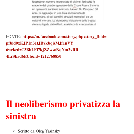
https://m.facebook.com/story.
php?story_fbid=
FONTE:
pfbid0xKJP1n31tJRvkbqisMJf1nVY
6wrkedzC3BhLFi7kjZZwvoNqNm2vRR
4LrSk5d6EUl&id=1212768850
Il neoliberismo privatizza la
sinistra
Scritto da Oleg Yasinsky