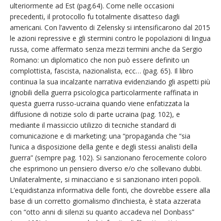
ulteriormente ad Est (pag.64). Come nelle occasioni
precedenti, il protocollo fu totalmente disatteso dagli
americani. Con l’avvento di Zelensky si intensificarono dal 2015
le azioni repressive e gli stermini contro le popolazioni di lingua
russa, come affermato senza mezzi termini anche da Sergio
Romano: un diplomatico che non può essere definito un
complottista, fascista, nazionalista, ecc… (pag. 65). Il libro
continua la sua incalzante narrativa evidenziando gli aspetti più
ignobili della guerra psicologica particolarmente raffinata in
questa guerra russo-ucraina quando viene enfatizzata la
diffusione di notizie solo di parte ucraina (pag. 102), e
mediante il massiccio utilizzo di tecniche standard di
comunicazione e di marketing: una “propaganda che “sia
l’unica a disposizione della gente e degli stessi analisti della
guerra” (sempre pag. 102). Si sanzionano ferocemente coloro
che esprimono un pensiero diverso e/o che sollevano dubbi.
Unilateralmente, si minacciano e si sanzionano interi popoli.
L’equidistanza informativa delle fonti, che dovrebbe essere alla
base di un corretto giornalismo d’inchiesta, è stata azzerata
con “otto anni di silenzi su quanto accadeva nel Donbass”