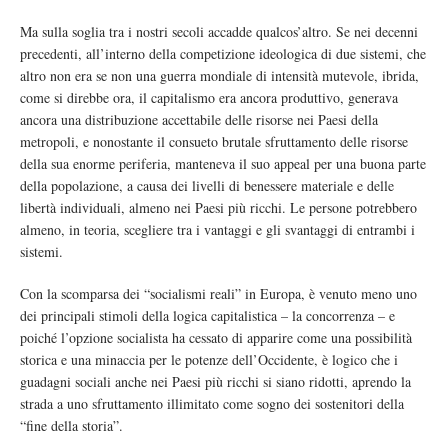
Ma sulla soglia tra i nostri secoli accadde qualcos’altro. Se nei decenni
precedenti, all’interno della competizione ideologica di due sistemi, che
altro non era se non una guerra mondiale di intensità mutevole, ibrida,
come si direbbe ora, il capitalismo era ancora produttivo, generava
ancora una distribuzione accettabile delle risorse nei Paesi della
metropoli, e nonostante il consueto brutale sfruttamento delle risorse
della sua enorme periferia, manteneva il suo appeal per una buona parte
della popolazione, a causa dei livelli di benessere materiale e delle
libertà individuali, almeno nei Paesi più ricchi. Le persone potrebbero
almeno, in teoria, scegliere tra i vantaggi e gli svantaggi di entrambi i
sistemi.
Con la scomparsa dei “socialismi reali” in Europa, è venuto meno uno
dei principali stimoli della logica capitalistica – la concorrenza – e
poiché l’opzione socialista ha cessato di apparire come una possibilità
storica e una minaccia per le potenze dell’Occidente, è logico che i
guadagni sociali anche nei Paesi più ricchi si siano ridotti, aprendo la
strada a uno sfruttamento illimitato come sogno dei sostenitori della
“fine della storia”.