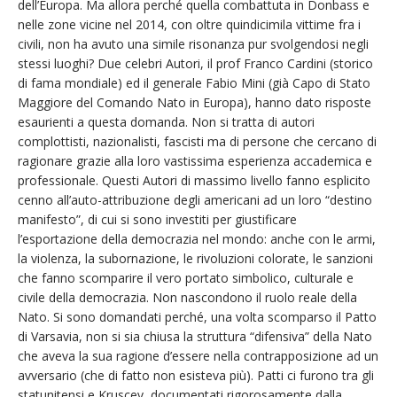
dell’Europa. Ma allora perché quella combattuta in Donbass e
nelle zone vicine nel 2014, con oltre quindicimila vittime fra i
civili, non ha avuto una simile risonanza pur svolgendosi negli
stessi luoghi? Due celebri Autori, il prof Franco Cardini (storico
di fama mondiale) ed il generale Fabio Mini (già Capo di Stato
Maggiore del Comando Nato in Europa), hanno dato risposte
esaurienti a questa domanda. Non si tratta di autori
complottisti, nazionalisti, fascisti ma di persone che cercano di
ragionare grazie alla loro vastissima esperienza accademica e
professionale. Questi Autori di massimo livello fanno esplicito
cenno all’auto-attribuzione degli americani ad un loro “destino
manifesto”, di cui si sono investiti per giustificare
l’esportazione della democrazia nel mondo: anche con le armi,
la violenza, la subornazione, le rivoluzioni colorate, le sanzioni
che fanno scomparire il vero portato simbolico, culturale e
civile della democrazia. Non nascondono il ruolo reale della
Nato. Si sono domandati perché, una volta scomparso il Patto
di Varsavia, non si sia chiusa la struttura “difensiva” della Nato
che aveva la sua ragione d’essere nella contrapposizione ad un
avversario (che di fatto non esisteva più). Patti ci furono tra gli
statunitensi e Kruscev, documentati rigorosamente dalla