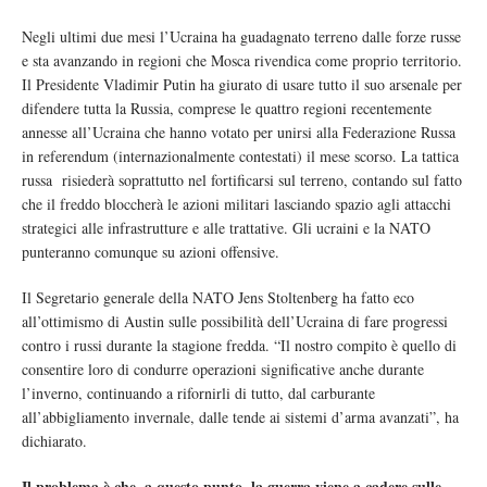
Negli ultimi due mesi l’Ucraina ha guadagnato terreno dalle forze russe
e sta avanzando in regioni che Mosca rivendica come proprio territorio.
Il Presidente Vladimir Putin ha giurato di usare tutto il suo arsenale per
difendere tutta la Russia, comprese le quattro regioni recentemente
annesse all’Ucraina che hanno votato per unirsi alla Federazione Russa
in referendum (internazionalmente contestati) il mese scorso. La tattica
russa risiederà soprattutto nel fortificarsi sul terreno, contando sul fatto
che il freddo bloccherà le azioni militari lasciando spazio agli attacchi
strategici alle infrastrutture e alle trattative. Gli ucraini e la NATO
punteranno comunque su azioni offensive.
Il Segretario generale della NATO Jens Stoltenberg ha fatto eco
all’ottimismo di Austin sulle possibilità dell’Ucraina di fare progressi
contro i russi durante la stagione fredda. “Il nostro compito è quello di
consentire loro di condurre operazioni significative anche durante
l’inverno, continuando a rifornirli di tutto, dal carburante
all’abbigliamento invernale, dalle tende ai sistemi d’arma avanzati”, ha
dichiarato.
Il problema è che, a questo punto, la guerra viene a cadere sulle