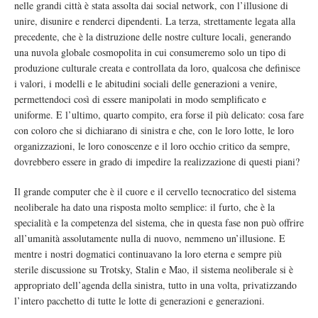
nelle grandi città è stata assolta dai social network, con l’illusione di
unire, disunire e renderci dipendenti. La terza, strettamente legata alla
precedente, che è la distruzione delle nostre culture locali, generando
una nuvola globale cosmopolita in cui consumeremo solo un tipo di
produzione culturale creata e controllata da loro, qualcosa che definisce
i valori, i modelli e le abitudini sociali delle generazioni a venire,
permettendoci così di essere manipolati in modo semplificato e
uniforme. E l’ultimo, quarto compito, era forse il più delicato: cosa fare
con coloro che si dichiarano di sinistra e che, con le loro lotte, le loro
organizzazioni, le loro conoscenze e il loro occhio critico da sempre,
dovrebbero essere in grado di impedire la realizzazione di questi piani?
Il grande computer che è il cuore e il cervello tecnocratico del sistema
neoliberale ha dato una risposta molto semplice: il furto, che è la
specialità e la competenza del sistema, che in questa fase non può offrire
all’umanità assolutamente nulla di nuovo, nemmeno un’illusione. E
mentre i nostri dogmatici continuavano la loro eterna e sempre più
sterile discussione su Trotsky, Stalin e Mao, il sistema neoliberale si è
appropriato dell’agenda della sinistra, tutto in una volta, privatizzando
l’intero pacchetto di tutte le lotte di generazioni e generazioni.