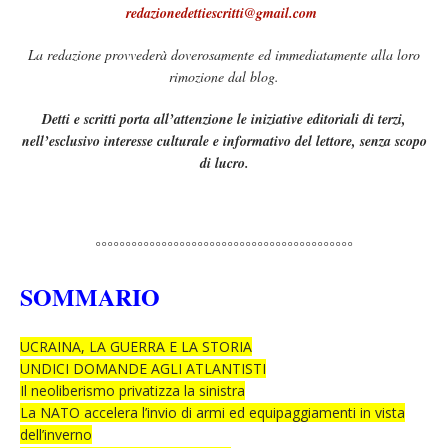
redazionedettiescritti@gmail.com
La redazione provvederà doverosamente ed immediatamente alla loro
rimozione dal blog.
Detti e scritti porta all’attenzione le iniziative editoriali di terzi,
nell’esclusivo interesse culturale e informativo del lettore, senza scopo
di
lucro.
°°°°°°°°°°°°°°°°°°°°°°°°°°°°°°°°°°°°°°°°°°°
SOMMARIO
UCRAINA, LA GUERRA E LA STORIA
UNDICI DOMANDE AGLI ATLANTISTI
Il neoliberismo privatizza la sinistra
La NATO accelera l’invio di armi ed equipaggiamenti in vista
dell’inverno