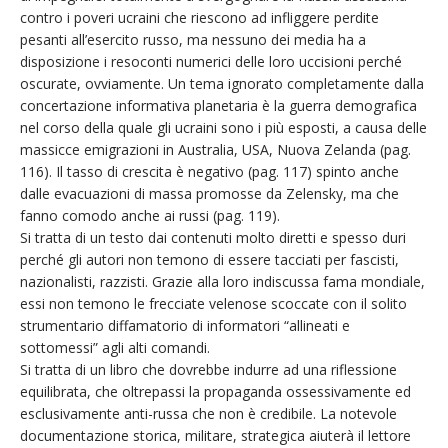
contro i poveri ucraini che riescono ad infliggere perdite
pesanti all’esercito russo, ma nessuno dei media ha a
disposizione i resoconti numerici delle loro uccisioni perché
oscurate, ovviamente. Un tema ignorato completamente dalla
concertazione informativa planetaria è la guerra demografica
nel corso della quale gli ucraini sono i più esposti, a causa delle
massicce emigrazioni in Australia, USA, Nuova Zelanda (pag.
116). Il tasso di crescita è negativo (pag. 117) spinto anche
dalle evacuazioni di massa promosse da Zelensky, ma che
fanno comodo anche ai russi (pag. 119).
Si tratta di un testo dai contenuti molto diretti e spesso duri
perché gli autori non temono di essere tacciati per fascisti,
nazionalisti, razzisti. Grazie alla loro indiscussa fama mondiale,
essi non temono le frecciate velenose scoccate con il solito
strumentario diffamatorio di informatori “allineati e
sottomessi” agli alti comandi.
Si tratta di un libro che dovrebbe indurre ad una riflessione
equilibrata, che oltrepassi la propaganda ossessivamente ed
esclusivamente anti-russa che non è credibile. La notevole
documentazione storica, militare, strategica aiuterà il lettore