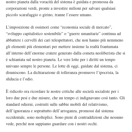
nostro pianeta dalla voracità del sistema è guidata e promossa da
corporazioni verdi, pronte a investire milioni per salvare qualsiasi
piccolo scarafaggio o girino, tranne l’essere umano.
L’imposizione di ossimori come “economia sociale di mercato”,
“sviluppo capitalistico sostenibile” o “guerre umanitarie” continua ad
abbattere i cervelli dei cari telespettatori, che non hanno più nemmeno
gli elementi più elementari per mettere insieme la realtà frantumata
all’interno dell’enorme cratere generato dalla cometa neoliberista che si
è schiantata sul nostro pianeta. Le vere lotte per i diritti un tempo
univano sempre le persone. Le lotte di oggi, guidate dal sistema, ci
disuniscono. La dichiarazione di tolleranza promuove l’ipocrisia, la
sfiducia e l’odio.
È ridicolo ora ricordare le nostre critiche alle società socialiste per i
loro due pesi e due misure, che un tempo ci indignavano così tanto. Gli
standard odierni, costruiti sulle sabbie mobili del relativismo,
dell’ignoranza e soprattutto dell’arroganza, promossi dal sistema
occidentale, sono molteplici. Sono pieni di contraddizioni che nessuno
vede, perché non sappiamo guardare con i nostri occhi.