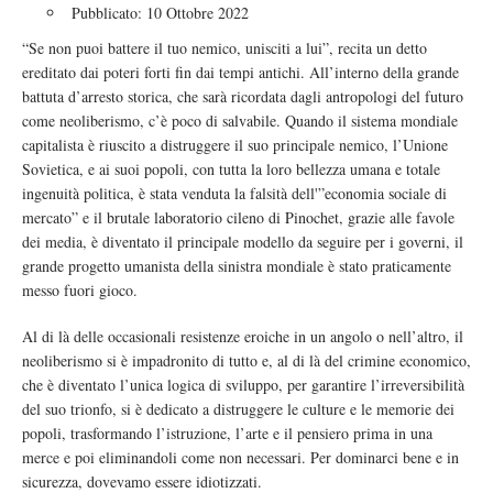
Pubblicato: 10 Ottobre 2022
“Se non puoi battere il tuo nemico, unisciti a lui”, recita un detto
ereditato dai poteri forti fin dai tempi antichi. All’interno della grande
battuta d’arresto storica, che sarà ricordata dagli antropologi del futuro
come neoliberismo, c’è poco di salvabile. Quando il sistema mondiale
capitalista è riuscito a distruggere il suo principale nemico, l’Unione
Sovietica, e ai suoi popoli, con tutta la loro bellezza umana e totale
ingenuità politica, è stata venduta la falsità dell'”economia sociale di
mercato” e il brutale laboratorio cileno di Pinochet, grazie alle favole
dei media, è diventato il principale modello da seguire per i governi, il
grande progetto umanista della sinistra mondiale è stato praticamente
messo fuori gioco.
Al di là delle occasionali resistenze eroiche in un angolo o nell’altro, il
neoliberismo si è impadronito di tutto e, al di là del crimine economico,
che è diventato l’unica logica di sviluppo, per garantire l’irreversibilità
del suo trionfo, si è dedicato a distruggere le culture e le memorie dei
popoli, trasformando l’istruzione, l’arte e il pensiero prima in una
merce e poi eliminandoli come non necessari. Per dominarci bene e in
sicurezza, dovevamo essere idiotizzati.