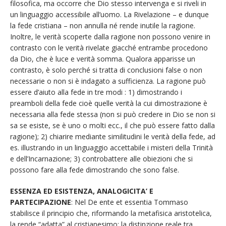
filosofica, ma occorre che Dio stesso intervenga e si riveli in
un linguaggio accessibile all’uomo. La Rivelazione – e dunque
la fede cristiana – non annulla né rende inutile la ragione.
Inoltre, le verità scoperte dalla ragione non possono venire in
contrasto con le verità rivelate giacché entrambe procedono
da Dio, che è luce e verità somma. Qualora apparisse un
contrasto, è solo perché si tratta di conclusioni false o non
necessarie o non si è indagato a sufficienza. La ragione può
essere d’aiuto alla fede in tre modi : 1) dimostrando i
preamboli della fede cioè quelle verità la cui dimostrazione è
necessaria alla fede stessa (non si può credere in Dio se non si
sa se esiste, se è uno o molti ecc., il che può essere fatto dalla
ragione); 2) chiarire mediante similitudini le verità della fede, ad
es. illustrando in un linguaggio accettabile i misteri della Trinità
e dell’Incarnazione; 3) controbattere alle obiezioni che si
possono fare alla fede dimostrando che sono false.
ESSENZA ED ESISTENZA, ANALOGICITA’ E
PARTECIPAZIONE
: Nel De ente et essentia Tommaso
stabilisce il principio che, riformando la metafisica aristotelica,
la rende “adatta” al cristianesimo: la distinzione reale tra