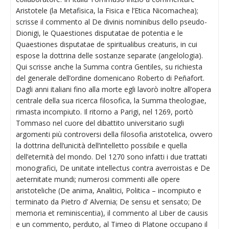
Aristotele (la Metafisica, la Fisica e l’Etica Nicomachea);
scrisse il commento al De divinis nominibus dello pseudo-
Dionigi, le Quaestiones disputatae de potentia e le
Quaestiones disputatae de spiritualibus creaturis, in cui
espose la dottrina delle sostanze separate (angelologia).
Qui scrisse anche la Summa contra Gentiles, su richiesta
del generale dell’ordine domenicano Roberto di Peñafort.
Dagli anni italiani fino alla morte egli lavorò inoltre all’opera
centrale della sua ricerca filosofica, la Summa theologiae,
rimasta incompiuto. Il ritorno a Parigi, nel 1269, portò
Tommaso nel cuore del dibattito universitario sugli
argomenti più controversi della filosofia aristotelica, ovvero
la dottrina dell’unicità dell’intelletto possibile e quella
dell’eternità del mondo. Del 1270 sono infatti i due trattati
monografici, De unitate intellectus contra averroistas e De
aeternitate mundi; numerosi commenti alle opere
aristoteliche (De anima, Analitici, Politica – incompiuto e
terminato da Pietro d’ Alvernia; De sensu et sensato; De
memoria et reminiscentia), il commento al Liber de causis
e un commento, perduto, al Timeo di Platone occupano il