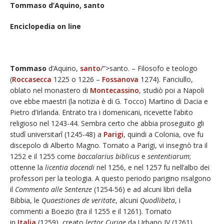
Tommaso d’Aquino, santo
Enciclopedia on line
Tommaso
d’Aquino,
santo
/”>santo. – Filosofo e teologo
(
Roccasecca
1225 o 1226 –
Fossanova
1274). Fanciullo,
oblato nel monastero di
Montecassino
, studiò poi a Napoli
ove ebbe maestri (la notizia è di G. Tocco) Martino di Dacia e
Pietro d’Irlanda. Entrato tra i domenicani, ricevette l’abito
religioso nel 1243-44. Sembra certo che abbia proseguito gli
studî universitarî (1245-48) a
Parigi
, quindi a Colonia, ove fu
discepolo di Alberto Magno. Tornato a Parigi, vi insegnò tra il
1252 e il 1255 come
baccalarius biblicus
e
sententiarum
;
ottenne la
licentia docendi
nel 1256, e nel 1257 fu nell’albo dei
professori per la teologia. A questo periodo parigino risalgono
il
Commento alle Sentenze
(1254-56) e ad alcuni libri della
Bibbia, le
Quaestiones de veritate
, alcuni
Quodlibeta
, i
commenti a Boezio (tra il 1255 e il 1261). Tornato
in
Italia
(1259), creato
lector Curiae
da Urbano IV (1261),