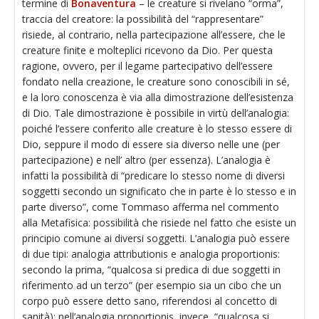
termine di
Bonaventura
– le creature si rivelano “orma”,
traccia del creatore: la possibilità del “rappresentare”
risiede, al contrario, nella partecipazione all’essere, che le
creature finite e molteplici ricevono da Dio. Per questa
ragione, ovvero, per il legame partecipativo dell’essere
fondato nella creazione, le creature sono conoscibili in sé,
e la loro conoscenza è via alla dimostrazione dell’esistenza
di Dio. Tale dimostrazione è possibile in virtù dell’analogia:
poiché l’essere conferito alle creature è lo stesso essere di
Dio, seppure il modo di essere sia diverso nelle une (per
partecipazione) e nell’ altro (per essenza). L’analogia è
infatti la possibilità di “predicare lo stesso nome di diversi
soggetti secondo un significato che in parte è lo stesso e in
parte diverso”, come Tommaso afferma nel commento
alla Metafisica: possibilità che risiede nel fatto che esiste un
principio comune ai diversi soggetti. L’analogia può essere
di due tipi: analogia attributionis e analogia proportionis:
secondo la prima, “qualcosa si predica di due soggetti in
riferimento ad un terzo” (per esempio sia un cibo che un
corpo può essere detto sano, riferendosi al concetto di
sanità); nell’analogia proportionis, invece, “qualcosa si