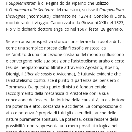
il
Supplementum
è di Reginaldo da Piperno che utilizzò
il
Commento alle Sentenze
del maestro), scrisse il
Compendium
theologiae
(incompiuto); chiamato nel 1274 al Concilio di Lione,
morì durante il viaggio. Canonizzato da Giovanni XXII nel 1323;
Pio V lo dichiarò dottore angelico nel 1567; festa, 28 gennaio.
Se è erronea prospettiva storica considerare la filosofia di T.
come una semplice ripresa della filosofia aristotelica
nell’ambito di una concezione cristiana del mondo (influiscono
e convergono nella sua posizione l’aristotelismo arabo e certe
tesi del neoplatonismo filtrate attraverso Agostino, Boezio,
Dionigi, il
Liber de causis
e Avicenna), è tuttavia evidente che
l’aristotelismo costituisce il punto di partenza del pensiero di
Tommaso. Da questo punto di vista è fondamentale
l’accoglimento della metafisica di Aristotele con la sua
concezione dell’essere, la dottrina della causalità, la distinzione
tra potenza e atto, sostanza e accidente. La composizione di
atto e potenza è propria di tutti gli esseri finiti, anche delle
nature puramente spirituali. La potenza, ossia l’essere della
possibilità, non rappresenta una mera possibilità logica nel