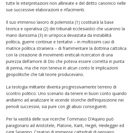
tutte le interpretazioni non allineate e del diritto canonico nelle
sue successive elaborazioni e rifacimenti.
Il suo immenso lavoro di polemista (1) costituirà la base
teorica e operativa (2) dei tribunali ecclesiastici che usarono la
mano durissima (3) in un’epoca devastata da instabilità
politica, guerre continue e tentativi – in moltissimi casi di
matrice politica straniera – di frammentare la dottrina cattolica
con la creazione di movimenti ereticali ricercatori di una
purezza dell’amore di Dio che poteva essere corretta in punta
di penna, ma che non teneva in alcun conto le implicazioni
geopolitiche che tali teorie producevano.
La teologia militante diventa progressivamente terreno di
scontro politico. Uno scenario da tenere in buon conto quando
andiamo ad analizzare le vicende storiche dell’Inquisizione nei
periodi successivi, sia pure con gli abusi conseguenti.
Per la vastità delle sue ricerche Tommaso D’Aquino può
paragonarsi ad Aristotele, Platone, Kant, Hegel, Heidegger ed
oggi Severino. Creatori di immense cattedrali di pensiero.