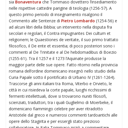
sia
Bonaventura
che Tommaso dovettero l’insediamento
nelle rispettive cattedre parigine di teologia (1256-57). A
questo primo periodo di insegnamento risalgono il
Commento alle Sentenze di
Pietro Lombardo
(1254-56) e
ad alcuni libri della Bibbia; un intervento nella disputa fra
secolari e regolari, il Contra impugnantes Dei cultum et
religionem; le Quaestiones de veritate, il suo primo trattato
filosofico, il De ente et essentia; di poco posteriori sono i
commenti al De Trinitate e al De hebdomadibus di Boezio
(1255-61). Tra il 1257 e il 1273 l’Aquinate produsse la
maggior parte delle sue opere. Fatto ritorno nella provincia
romana dell’ordine domenicano insegnò nello studio della
Curia Papale sotto il pontificato di Urbano IV (1261-1264).
Trascorse gli anni italiani tra Roma, Viterbo e Orvieto, le
città in cui risiedeva la corte papale, luoghi ricchissimi di
fermenti intellettuali, dove si trovarono riuniti filosofi,
scienziati, traduttori, tra i quali Guglielmo di Moerbeke, il
domenicano fiammingo celebre per aver ritradotto
Aristotele dal greco e numerosi commenti tardoantichi alle
opere dello Stagirita e per essergli stato prezioso
collaboratore. In Italia Tommaso iniziò a commentare