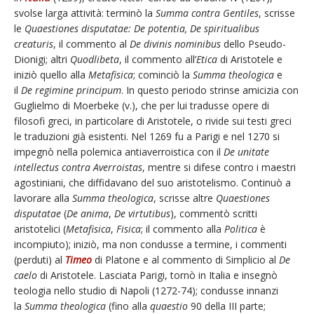
svolse larga attività: terminò la
Summa contra Gentiles
, scrisse
le
Quaestiones disputatae: De potentia, De spiritualibus
creaturis
, il commento al
De divinis nominibus
dello Pseudo-
Dionigi; altri
Quodlibeta
, il commento all’
Etica
di Aristotele e
iniziò quello alla
Metafisica
; cominciò la
Summa theologica
e
il
De regimine principum
. In questo periodo strinse amicizia con
Guglielmo di Moerbeke (v.), che per lui tradusse opere di
filosofi greci, in particolare di Aristotele, o rivide sui testi greci
le traduzioni già esistenti. Nel 1269 fu a Parigi e nel 1270 si
impegnò nella polemica antiaverroistica con il
De unitate
intellectus contra Averroistas
, mentre si difese contro i maestri
agostiniani, che diffidavano del suo aristotelismo. Continuò a
lavorare alla
Summa theologica
, scrisse altre
Quaestiones
disputatae
(
De anima
,
De virtutibus
), commentò scritti
aristotelici (
Metafisica
,
Fisica
; il commento alla
Politica
è
incompiuto); iniziò, ma non condusse a termine, i commenti
(perduti) al
Timeo
di Platone e al commento di Simplicio al
De
caelo
di Aristotele. Lasciata Parigi, tornò in Italia e insegnò
teologia nello studio di Napoli (1272-74); condusse innanzi
la
Summa theologica
(fino alla
quaestio
90 della III parte;