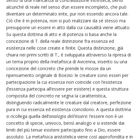
senso di una mancanza di contraddizione intrinseca, bensì
alcunché di reale nel senso d’un essere incompleto, che può
diventare un determinato ente, pur non essendo ancora tale.
Ciò che è in potenza, non si può realizzare da sé stesso ma
presuppone un essere in atto dalla cui causalità viene attuato.
Su questa dottrina di atto e di potenza si basa anche la
concezione di T. della reale distinzione fra essenza ed
esistenza nelle cose create e finite. Questa distinzione, già
chiara nei primi scritti di T., è sviluppata attraverso la ripresa di
un tema proprio della metafisica di Avicenna, inserito su una
concezione del concreto che prende le mosse da un
ripensamento originale di Boezio: le creature sono esseri per
partecipazione la cui essenza non coincide con l’esistenza
(l’essenza partecipa all’essere per esistere) e questa struttura
composita del concreto ne segna la caratteristica,
distinguendo radicalmente le creature dal creatore, perfezione
pura in cui essenza ed esistenza coincidono. A questa dottrina
si ricollega quella dell’
analogia dell’essere
: l’essere non è un
concetto di specie, univoco, bensì analogo e si estende dai
limiti del più tenue esistere partecipato fino a Dio, essere
assoluto. La metafisica aristotelica viene così approfondita e in