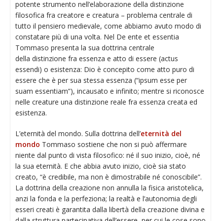
potente strumento nell’elaborazione della distinzione
filosofica fra creatore e creatura – problema centrale di
tutto il pensiero medievale, come abbiamo avuto modo di
constatare più di una volta. Nel De ente et essentia
Tommaso presenta la sua dottrina centrale
della distinzione fra essenza e atto di essere (actus
essendi) o esistenza: Dio è concepito come atto puro di
essere che è per sua stessa essenza (“ipsum esse per
suam essentiam”), incausato e infinito; mentre si riconosce
nelle creature una distinzione reale fra essenza creata ed
esistenza.
L’eternità del mondo. Sulla dottrina dell’
eternità del
mondo
Tommaso sostiene che non si può affermare
niente dal punto di vista filosofico: né il suo inizio, cioè, né
la sua eternità. E che abbia avuto inizio, cioè sia stato
creato, “è credibile, ma non è dimostrabile né conoscibile”.
La dottrina della creazione non annulla la fisica aristotelica,
anzi la fonda e la perfeziona; la realtà e l’autonomia degli
esseri creati è garantita dalla libertà della creazione divina e
dalla struttura partecipativa dell’essere, per cui le cose sono