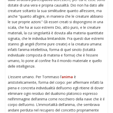
dotate di una vera e propria causalità. Dio non ha dato alle
creature soltanto la sua similitudine quanto all’essere, ma
anche “quanto all’agire, in maniera che le creature abbiano
le sue proprie azioni.” Gli esseri creati si dispongono in una
scala, che ha ai suoi estremi Dio, atto puro, e le creature
materiali, la cui singolarità è dovuta alla materia quantitate
signata, che le individua limitandole. Fra questi due estremi
stanno gli angeli (forme pure create) e la creatura umana:
infatti l’anima intellettiva, forma di quel sinolo (totalità
individuale composta di materia e forma) che è l’essere
umano, lo pone al confine fra il mondo materiale e quello
delle intelligenze.
L’essere umano. Per Tommaso l’
anima
è
aristotelicamente, forma del corpo: per affermare infatti la
piena e concreta individualità dell’uomo egli ritiene di dover
eliminare ogni residuo del dualismo platonico espresso
nell’immagine dell’anima come nocchiero della nave che è il
corpo dell’uomo. L’immortalità dell’anima, che sembrava
andare perduta nel recupero del concetto propriamente