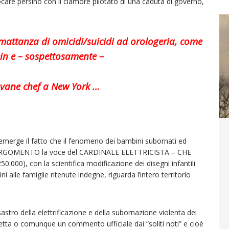
care persino con il clamore pilotato di una caduta di governo,
mattanza di omicidi/suicidi ad orologeria, come
ein e – sospettosamente –
ovane chef a New York …
, emerge il fatto che il fenomeno dei bambini subornati ed
IDO ARGOMENTO la voce del CARDINALE ELETTRICISTA – CHE
), con la scientifica modificazione dei disegni infantili
 alle famiglie ritenute indegne, riguarda l’intero territorio
astro della elettrificazione e della subornazione violenta dei
etta o comunque un commento ufficiale dai “soliti noti” e cioè