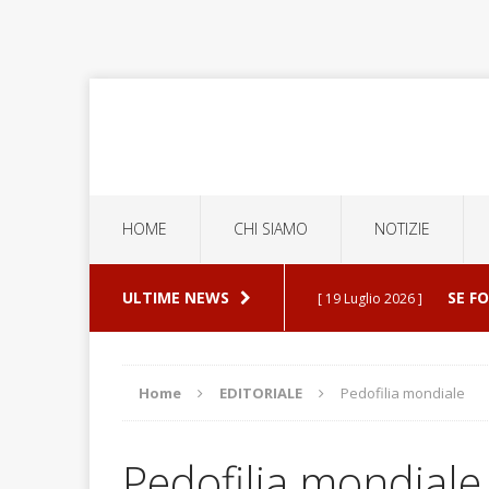
HOME
CHI SIAMO
NOTIZIE
ULTIME NEWS
SE F
[ 19 Luglio 2026 ]
ERROR
[ 5 Luglio 2026 ]
Home
EDITORIALE
Pedofilia mondiale
ESPU
[ 30 Luglio 2026 ]
Pedofilia mondiale