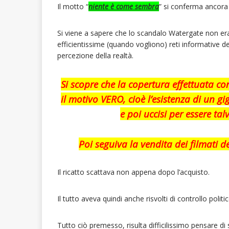
Il motto “
niente è come sembra
” si conferma ancora 
Si viene a sapere che lo scandalo Watergate non era
efficientissime (quando vogliono) reti informative 
percezione della realtà.
Si scopre che la copertura effettuata con
il motivo VERO, cioè l’esistenza di un gi
e poi uccisi per essere tal
Poi seguiva la vendita dei filmati d
Il ricatto scattava non appena dopo l’acquisto.
Il tutto aveva quindi anche risvolti di controllo politico
Tutto ciò premesso, risulta difficilissimo pensare d