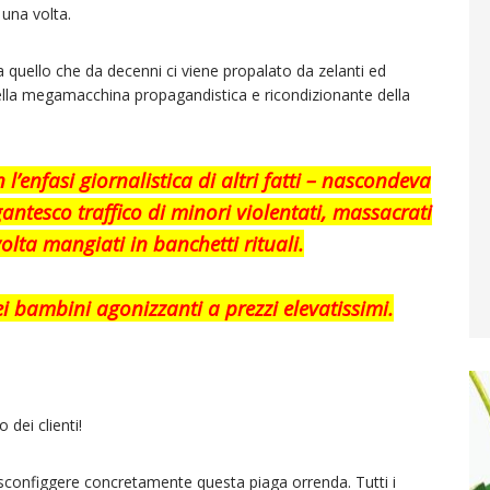
una volta.
 quello che da decenni ci viene propalato da zelanti ed
della megamacchina propagandistica e ricondizionante della
 l’enfasi giornalistica di altri fatti – nascondeva
gantesco traffico di minori violentati, massacrati
volta mangiati in banchetti rituali.
ei bambini agonizzanti a prezzi elevatissimi.
 dei clienti!
i sconfiggere concretamente questa piaga orrenda. Tutti i