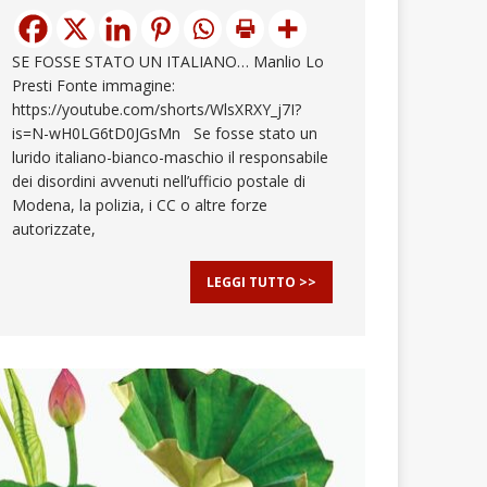
SE FOSSE STATO UN ITALIANO… Manlio Lo
Presti Fonte immagine:
https://youtube.com/shorts/WlsXRXY_j7I?
is=N-wH0LG6tD0JGsMn Se fosse stato un
lurido italiano-bianco-maschio il responsabile
dei disordini avvenuti nell’ufficio postale di
Modena, la polizia, i CC o altre forze
autorizzate,
LEGGI TUTTO >>