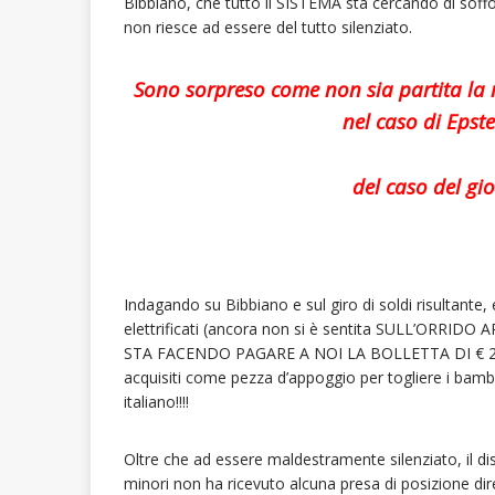
Bibbiano, che tutto il SISTEMA sta cercando di soffo
non riesce ad essere del tutto silenziato.
Sono sorpreso come non sia partita la 
nel caso di Epst
del caso del gi
Indagando su Bibbiano e sul giro di soldi risultante
elettrificati (ancora non si è sentita SULL’ORR
STA FACENDO PAGARE A NOI LA BOLLETTA DI € 250.000
acquisiti come pezza d’appoggio per togliere i bambini
italiano!!!!
Oltre che ad essere maldestramente silenziato, il dis
minori non ha ricevuto alcuna presa di posizione dir