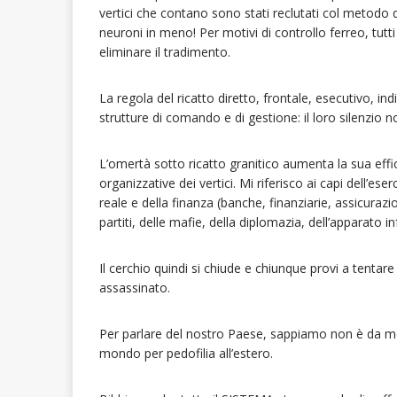
vertici che contano sono stati reclutati col metod
neuroni in meno! Per motivi di controllo ferreo, tutti
eliminare il tradimento.
La regola del ricatto diretto, frontale, esecutivo, indiv
strutture di comando e di gestione: il loro silenzio
L’omertà sotto ricatto granitico aumenta la sua effi
organizzative dei vertici. Mi riferisco ai capi dell’ese
reale e della finanza (banche, finanziarie, assicurazion
partiti, delle mafie, della diplomazia, dell’apparato
Il cerchio quindi si chiude e chiunque provi a tenta
assassinato.
Per parlare del nostro Paese, sappiamo non è da meno
mondo per pedofilia all’estero.