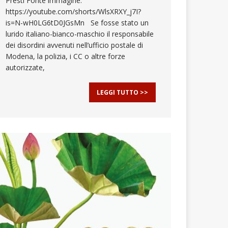
Presti Fonte immagine:
https://youtube.com/shorts/WlsXRXY_j7I?
is=N-wH0LG6tD0JGsMn Se fosse stato un
lurido italiano-bianco-maschio il responsabile
dei disordini avvenuti nell’ufficio postale di
Modena, la polizia, i CC o altre forze
autorizzate,
LEGGI TUTTO >>