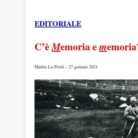
EDITORIALE
C’è
emoria e
emoria
M
m
Manlio Lo Presti – 27 gennaio 2021