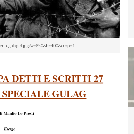
iberia-gulag-4.jpg?w=850&h=400&crop=1
 DETTI E SCRITTI 27
1 SPECIALE GULAG
di Manlio Lo Presti
Esergo