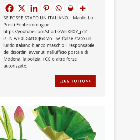
SE FOSSE STATO UN ITALIANO… Manlio Lo
Presti Fonte immagine:
https://youtube.com/shorts/WlsXRXY_j7I?
is=N-wH0LG6tD0JGsMn Se fosse stato un
lurido italiano-bianco-maschio il responsabile
dei disordini avvenuti nell’ufficio postale di
Modena, la polizia, i CC o altre forze
autorizzate,
LEGGI TUTTO >>