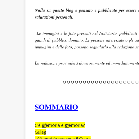
Nulla su questo blog è pensato e pubblicato per essere 
valutazioni personali.
Le immagini e le foto presenti nel Notiziario, pubblicati
quindi di pubblico dominio. Le persone interessate o gli au
immagini e delle foto, possono segnalarlo alla redazione s
La redazione provvederà doverosamente ed immediatamente 
°°°°°°°°°°°°°°°°°°
SOMMARIO
C’è
M
emoria e
m
emoria?
Gulag
100 anni fa nasceva il Gulag