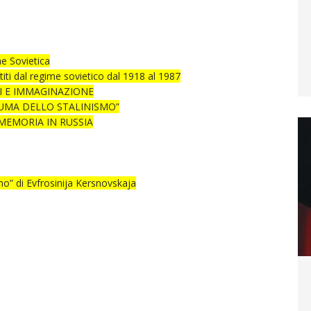
ne Sovietica
iti dal regime sovietico dal 1918 al 1987
I E IMMAGINAZIONE
AUMA DELLO STALINISMO”
 MEMORIA IN RUSSIA
mo” di Evfrosinija Kersnovskaja