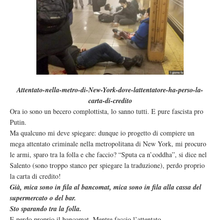
Attentato-nella-metro-di-New-York-dove-lattentatore-ha-perso-la-
carta-di-credito
Ora io sono un becero complottista, lo sanno tutti. E pure fascista pro
Putin.
Ma qualcuno mi deve spiegare: dunque io progetto di compiere un
mega attentato criminale nella metropolitana di New York, mi procuro
le armi, sparo tra la folla e che faccio? “Sputa ca n’coddha”, si dice nel
Salento (sono troppo stanco per spiegare la traduzione), perdo proprio
la carta di credito!
Già, mica sono in fila al bancomat, mica sono in fila alla cassa del
supermercato o del bar.
Sto sparando tra la folla.
E perdo proprio il bancomat. Mentre faccio l’attentato.