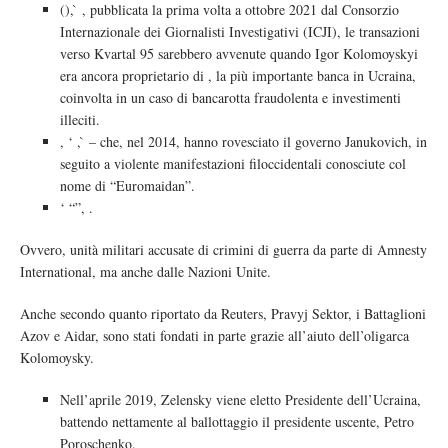
(), ̀ , pubblicata la prima volta a ottobre 2021 dal Consorzio
Internazionale dei Giornalisti Investigativi (ICJI), le transazioni
verso Kvartal 95 sarebbero avvenute quando Igor Kolomoyskyi
era ancora proprietario di , la più importante banca in Ucraina,
coinvolta in un caso di bancarotta fraudolenta e investimenti
illeciti.
, ‘ , ̀ – che, nel 2014, hanno rovesciato il governo Janukovich, in
seguito a violente manifestazioni filoccidentali conosciute col
nome di “Euromaidan”.
‘ “”, .
Ovvero, unità militari accusate di crimini di guerra da parte di Amnesty
International, ma anche dalle Nazioni Unite.
Anche secondo quanto riportato da Reuters, Pravyj Sektor, i Battaglioni
Azov e Aidar, sono stati fondati in parte grazie all’aiuto dell’oligarca
Kolomoysky.
Nell’aprile 2019, Zelensky viene eletto Presidente dell’Ucraina,
battendo nettamente al ballottaggio il presidente uscente, Petro
Poroschenko.