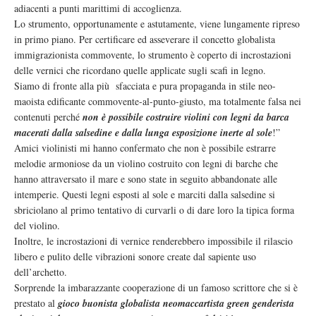
adiacenti a punti marittimi di accoglienza.
Lo strumento, opportunamente e astutamente, viene lungamente ripreso
in primo piano. Per certificare ed asseverare il concetto globalista
immigrazionista commovente, lo strumento è coperto di incrostazioni
delle vernici che ricordano quelle applicate sugli scafi in legno.
Siamo di fronte alla più sfacciata e pura propaganda in stile neo-
maoista edificante commovente-al-punto-giusto, ma totalmente falsa nei
contenuti perché
non è possibile costruire violini con legni da barca
macerati dalla salsedine e dalla lunga esposizione inerte al sole
!”
Amici violinisti mi hanno confermato che non è possibile estrarre
melodie armoniose da un violino costruito con legni di barche che
hanno attraversato il mare e sono state in seguito abbandonate alle
intemperie. Questi legni esposti al sole e marciti dalla salsedine si
sbriciolano al primo tentativo di curvarli o di dare loro la tipica forma
del violino.
Inoltre, le incrostazioni di vernice renderebbero impossibile il rilascio
libero e pulito delle vibrazioni sonore create dal sapiente uso
dell’archetto.
Sorprende la imbarazzante cooperazione di un famoso scrittore che si è
prestato al
gioco buonista globalista neomaccartista green genderista