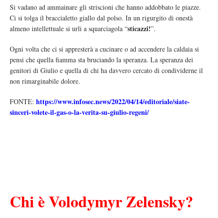
Si vadano ad ammainare gli striscioni che hanno addobbato le piazze.
Ci si tolga il braccialetto giallo dal polso. In un rigurgito di onestà
sticazzi!
almeno intellettuale si urli a squarciagola “
”.
Ogni volta che ci si appresterà a cucinare o ad accendere la caldaia si
pensi che quella fiamma sta bruciando la speranza. La speranza dei
genitori di Giulio e quella di chi ha davvero cercato di condividerne il
non rimarginabile dolore.
https://www.infosec.news/2022/04/14/editoriale/siate-
FONTE:
sinceri-volete-il-gas-o-la-verita-su-giulio-regeni/
Chi è Volodymyr Zelensky?