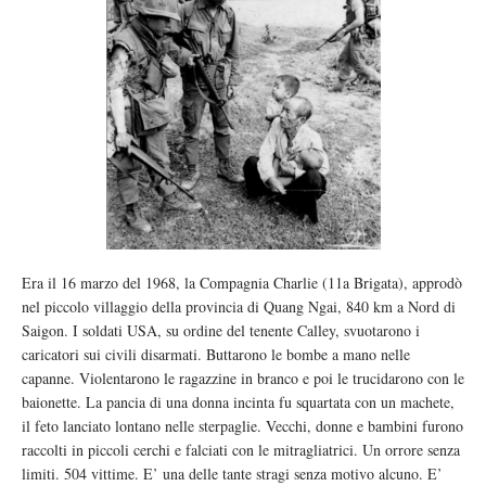
Era il 16 marzo del 1968, la Compagnia Charlie (11a Brigata), approdò
nel piccolo villaggio della provincia di Quang Ngai, 840 km a Nord di
Saigon. I soldati USA, su ordine del tenente Calley, svuotarono i
caricatori sui civili disarmati. Buttarono le bombe a mano nelle
capanne. Violentarono le ragazzine in branco e poi le trucidarono con le
baionette. La pancia di una donna incinta fu squartata con un machete,
il feto lanciato lontano nelle sterpaglie. Vecchi, donne e bambini furono
raccolti in piccoli cerchi e falciati con le mitragliatrici. Un orrore senza
limiti. 504 vittime. E’ una delle tante stragi senza motivo alcuno. E’