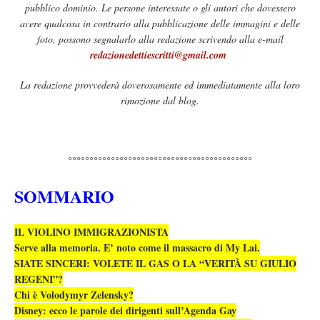
pubblico dominio. Le persone interessate o gli autori che dovessero
avere qualcosa in contrario alla pubblicazione delle immagini e delle
foto, possono segnalarlo alla redazione scrivendo alla e-mail
redazionedettiescritti@gmail.com
La redazione provvederà doverosamente ed immediatamente alla loro
rimozione dal blog.
°°°°°°°°°°°°°°°°°°°°°°°°°°°°°°°°°°°°°°°°°°°
SOMMARIO
IL VIOLINO IMMIGRAZIONISTA
Serve alla memoria. E’ noto come il massacro di My Lai.
SIATE SINCERI: VOLETE IL GAS O LA “VERITÀ SU GIULIO
REGENI”?
Chi è Volodymyr Zelensky?
Disney: ecco le parole dei dirigenti sull’Agenda Gay