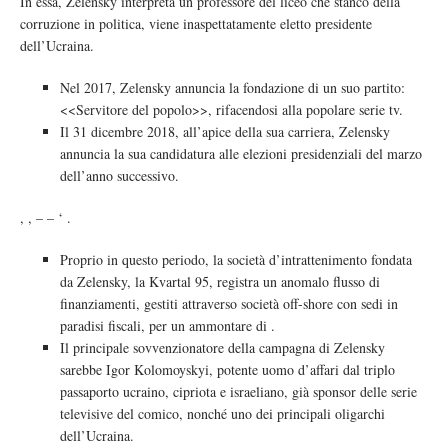
In essa, Zelensky interpreta un professore del liceo che stanco della
corruzione in politica, viene inaspettatamente eletto presidente
dell’Ucraina.
Nel 2017, Zelensky annuncia la fondazione di un suo partito:
<<Servitore del popolo>>, rifacendosi alla popolare serie tv.
Il 31 dicembre 2018, all’apice della sua carriera, Zelensky
annuncia la sua candidatura alle elezioni presidenziali del marzo
dell’anno successivo.
̀, , – – ‘ .
Proprio in questo periodo, la società d’intrattenimento fondata
da Zelensky, la Kvartal 95, registra un anomalo flusso di
finanziamenti, gestiti attraverso società off-shore con sedi in
paradisi fiscali, per un ammontare di .
Il principale sovvenzionatore della campagna di Zelensky
sarebbe Igor Kolomoyskyi, potente uomo d’affari dal triplo
passaporto ucraino, cipriota e israeliano, già sponsor delle serie
televisive del comico, nonché uno dei principali oligarchi
dell’Ucraina.