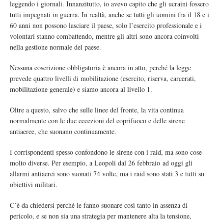
leggendo i giornali. Innanzitutto, io avevo capito che gli ucraini fossero
tutti impegnati in guerra. In realtà, anche se tutti gli uomini fra il 18 e i
60 anni non possono lasciare il paese, solo l’esercito professionale e i
volontari stanno combattendo, mentre gli altri sono ancora coinvolti
nella gestione normale del paese.
Nessuna coscrizione obbligatoria è ancora in atto, perché la legge
prevede quattro livelli di mobilitazione (esercito, riserva, carcerati,
mobilitazione generale) e siamo ancora al livello 1.
Oltre a questo, salvo che sulle linee del fronte, la vita continua
normalmente con le due eccezioni del coprifuoco e delle sirene
antiaeree, che suonano continuamente.
I corrispondenti spesso confondono le sirene con i raid, ma sono cose
molto diverse. Per esempio, a Leopoli dal 26 febbraio ad oggi gli
allarmi antiaerei sono suonati 74 volte, ma i raid sono stati 3 e tutti su
obiettivi militari.
C’è da chiedersi perché le fanno suonare così tanto in assenza di
pericolo, e se non sia una strategia per mantenere alta la tensione,