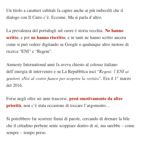
Un titolo a caratteri cubitali fa capire anche ai più imbecilli che il
dialogo con Il Cairo c’è. Eccome. Ma si parla d’altro.
Ne hanno
La prevalenza del portafogli sul cuore è storia vecchia.
scritto
ne hanno riscritto
, e poi
, e in tanti ne hanno scritto ancora
come si può vedere digitando su Google o qualunque altro motore di
ricerca “ENI” e “Regeni”.
Amnesty International anni fa aveva chiesto al colosso italiano
dell’energia di intervenire e su La Repubblica uscì “
Regeni: l’ENI ai
genitori «Noi al vostro fianco per scoprire la verità»
”. Era il 1° marzo
del 2016.
presi emotivamente da altre
Forse negli oltre sei anni trascorsi,
priorità
, non c’è stata occasione di toccare l’argomento…
Si potrebbero far scorrere fiumi di parole, cercando di drenare la bile
che il cittadino perbene sente scoppiare dentro di sé, ma sarebbe – come
sempre – tempo perso.