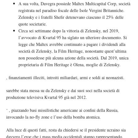
A sua volta, Davegra possiede Maltex Multicapital Corp, società
registrata nel paradiso fiscale delle Isole Vergini Britanniche.
Zelensky e i fratelli Shefir detenevano ciascuno il 25% delle
quote societarie.
Circa sei settimane dopo la vittoria di Zelensky, nel 2019,
l’avvocato di Kvartal 95 ha siglato un ulteriore documento. Si
legge che Maltex avrebbe continuato a pagare i dividendi alla
società di Zelensky, la Film Heritage, nonostante quest’ultima
non possedesse più alcuna azione della società. Dal 2019, unica
proprietaria di Film Heritage è Olena, moglie di Zelensky.
, finanziamenti illeciti, introiti miliardari, armi e soldi ai neonazisti.
sarebbe stata messa su da Zelensky e dai suoi soci nella società di
produzione televisiva Kvartal 95 già nel 2012.
‘ , piazzando basi missilistiche americane ai confini della Russia,
invocando la no-fly zone e l’uso della bomba atomica.
Alla luce di questi fatti, resta da chiedersi se il presidente ucraino sia
davvero l’eroe che i mass media occidentali stanno rappresentando.