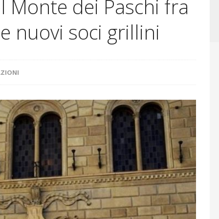
 Monte dei Paschi fra
I E ORRORI DELLE GUERRE
CONFLITTI GEOPOLITICI
e nuovi soci grillini
ZIONI