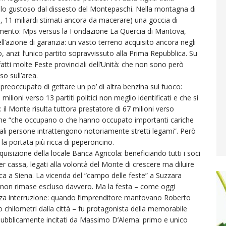
volo gustoso dal dissesto del Montepaschi. Nella montagna di
i, 11 miliardi stimati ancora da macerare) una goccia di
amento: Mps versus la Fondazione La Quercia di Mantova,
ll’azione di garanzia: un vasto terreno acquisito ancora negli
, anzi: l’unico partito sopravvissuto alla Prima Repubblica. Su
atti molte Feste provinciali dell’Unità: che non sono però
o sull’area.
 preoccupato di gettare un po’ di altra benzina sul fuoco:
ilioni verso 13 partiti politici non meglio identificati e che si
ù: il Monte risulta tuttora prestatore di 67 milioni verso
iche “che occupano o che hanno occupato importanti cariche
li tali persone intrattengono notoriamente stretti legami”. Però
 la portata più ricca di peperoncino.
uisizione della locale Banca Agricola: beneficiando tutti i soci
er cassa, legati alla volontà del Monte di crescere ma diluire
ca a Siena. La vicenda del “campo delle feste” a Suzzara
non rimase escluso davvero. Ma la festa – come oggi
nza interruzione: quando l’imprenditore mantovano Roberto
o chilometri dalla città – fu protagonista della memorabile
 pubblicamente incitati da Massimo D’Alema: primo e unico