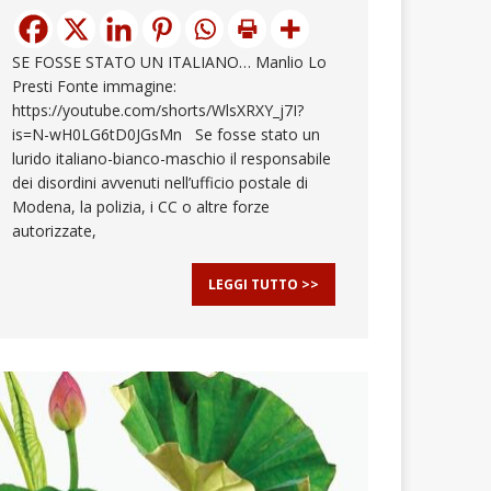
SE FOSSE STATO UN ITALIANO… Manlio Lo
Presti Fonte immagine:
https://youtube.com/shorts/WlsXRXY_j7I?
is=N-wH0LG6tD0JGsMn Se fosse stato un
lurido italiano-bianco-maschio il responsabile
dei disordini avvenuti nell’ufficio postale di
Modena, la polizia, i CC o altre forze
autorizzate,
LEGGI TUTTO >>