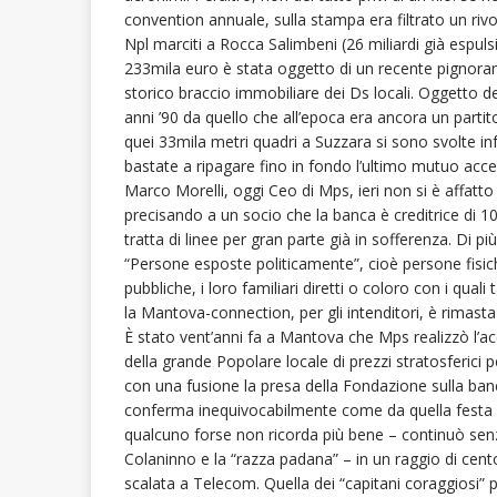
convention annuale, sulla stampa era filtrato un ri
Npl marciti a Rocca Salimbeni (26 miliardi già espuls
233mila euro è stata oggetto di un recente pignor
storico braccio immobiliare dei Ds locali. Oggetto de
anni ’90 da quello che all’epoca era ancora un partito
quei 33mila metri quadri a Suzzara si sono svolte inf
bastate a ripagare fino in fondo l’ultimo mutuo acces
Marco Morelli, oggi Ceo di Mps, ieri non si è affatto
precisando a un socio che la banca è creditrice di 10 m
tratta di linee per gran parte già in sofferenza. Di pi
“Persone esposte politicamente”, cioè persone fis
pubbliche, i loro familiari diretti o coloro con i qua
la Mantova-connection, per gli intenditori, è rimasta
È stato vent’anni fa a Mantova che Mps realizzò l’acq
della grande Popolare locale di prezzi stratosferici p
con una fusione la presa della Fondazione sulla ban
conferma inequivocabilmente come da quella festa 
qualcuno forse non ricorda più bene – continuò se
Colaninno e la “razza padana” – in un raggio di cent
scalata a Telecom. Quella dei “capitani coraggiosi”