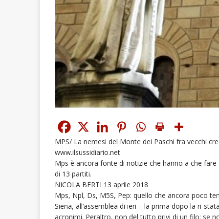
MPS/ La nemesi del Monte dei Paschi fra vecchi credit
www.ilsussidiario.net
Mps è ancora fonte di notizie che hanno a che fare c
di 13 partiti.
NICOLA BERTI 13 aprile 2018
Mps, Npl, Ds, M5S, Pep: quello che ancora poco temp
Siena, all’assemblea di ieri – la prima dopo la ri-st
acronimi. Peraltro, non del tutto privi di un filo: se n