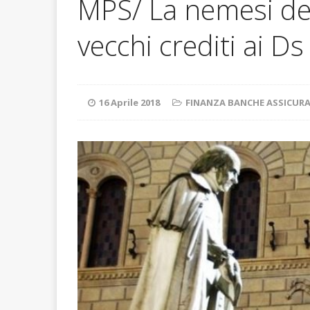
MPS/ La nemesi del
ERROR
[ 5 Luglio 2026 ]
vecchi crediti ai Ds 
16 Aprile 2018
FINANZA BANCHE ASSICURA