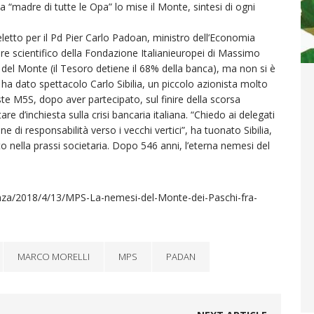
la “madre di tutte le Opa” lo mise il Monte, sintesi di ogni
eletto per il Pd Pier Carlo Padoan, ministro dell’Economia
ore scientifico della Fondazione Italianieuropei di Massimo
el Monte (il Tesoro detiene il 68% della banca), ma non si è
ha dato spettacolo Carlo Sibilia, un piccolo azionista molto
iste M5S, dopo aver partecipato, sul finire della scorsa
 d’inchiesta sulla crisi bancaria italiana. “Chiedo ai delegati
di responsabilità verso i vecchi vertici”, ha tuonato Sibilia,
to nella prassi societaria. Dopo 546 anni, l’eterna nemesi del
anza/2018/4/13/MPS-La-nemesi-del-Monte-dei-Paschi-fra-
MARCO MORELLI
MPS
PADAN