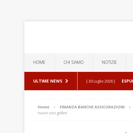
HOME
CHI SIAMO
NOTIZIE
ULTIME NEWS
ESPU
[ 30 Luglio 2026 ]
ATTUALITA'
Home
FINANZA BANCHE ASSICURAZIONI
nuovi soci grillini
SE F
[ 19 Luglio 2026 ]