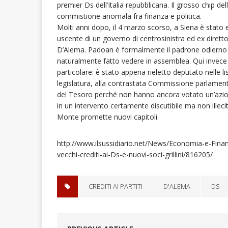
premier Ds dell’Italia repubblicana. Il grosso chip del
commistione anomala fra finanza e politica.
Molti anni dopo, il 4 marzo scorso, a Siena è stato 
uscente di un governo di centrosinistra ed ex dirett
D’Alema. Padoan è formalmente il padrone odierno d
naturalmente fatto vedere in assemblea. Qui invece 
particolare: è stato appena rieletto deputato nelle l
legislatura, alla contrastata Commissione parlamentare
del Tesoro perché non hanno ancora votato un’azione 
in un intervento certamente discutibile ma non illeci
Monte promette nuovi capitoli.
http://www.ilsussidiario.net/News/Economia-e-Fin
vecchi-crediti-ai-Ds-e-nuovi-soci-grillini/816205/
CREDITI AI PARTITI
D'ALEMA
DS