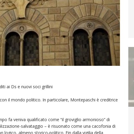
i ai Ds e nuovi soci grillini
on il mondo politico. In particolare, Montepaschi è creditrice
o fa veniva qualificato come “il groviglio armonioso” di
atalizzazione-salvataggio – è risuonato come una cacofonia di
on logico, almeno storico-politico. Fin dalla vigilia della