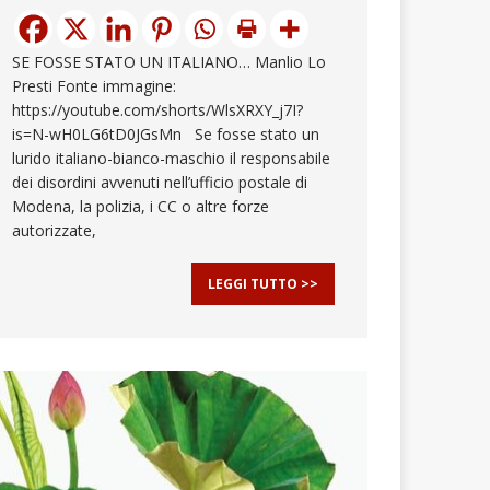
SE FOSSE STATO UN ITALIANO… Manlio Lo
Presti Fonte immagine:
https://youtube.com/shorts/WlsXRXY_j7I?
is=N-wH0LG6tD0JGsMn Se fosse stato un
lurido italiano-bianco-maschio il responsabile
dei disordini avvenuti nell’ufficio postale di
Modena, la polizia, i CC o altre forze
autorizzate,
LEGGI TUTTO >>