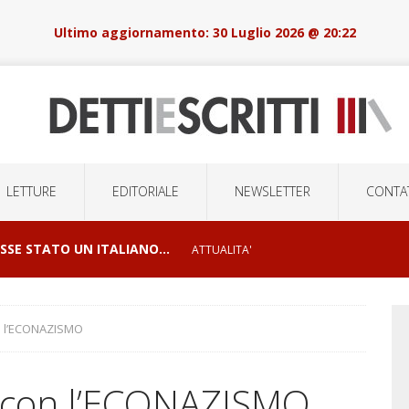
30 Luglio 2026 @ 20:22
LETTURE
EDITORIALE
NEWSLETTER
CONTAT
OSSE STATO UN ITALIANO…
ATTUALITA'
I E ORRORI DELLE GUERRE
CONFLITTI GEOPOLITICI
on l’ECONAZISMO
LSIONI DI MASSA E LA ROBOTICA DELOCALIZZATA
on con l’ECONAZISMO