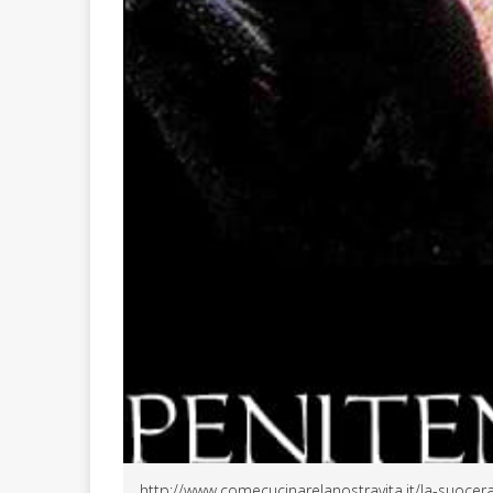
http://www.comecucinarelanostravita.it/la-suocera