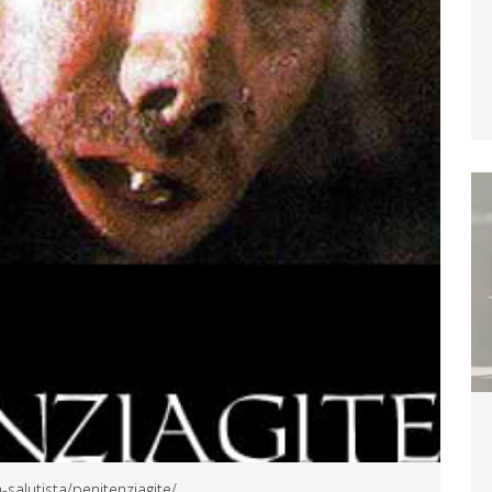
-salutista/penitenziagite/