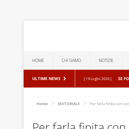
HOME
CHI SIAMO
NOTIZIE
ULTIME NEWS
SE F
[ 19 Luglio 2026 ]
ERROR
[ 5 Luglio 2026 ]
Home
EDITORIALE
Per farla finita con c
ESPU
[ 30 Luglio 2026 ]
Per farla finita c