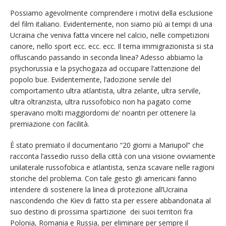
Possiamo agevolmente comprendere i motivi della esclusione
del film italiano. Evidentemente, non siamo più ai tempi di una
Ucraina che veniva fatta vincere nel calcio, nelle competizioni
canore, nello sport ecc. ecc. ecc. Il tema immigrazionista si sta
offuscando passando in seconda linea? Adesso abbiamo la
psychorussia e la psychogaza ad occupare l’attenzione del
popolo bue. Evidentemente, l’adozione servile del
comportamento ultra atlantista, ultra zelante, ultra servile,
ultra oltranzista, ultra russofobico non ha pagato come
speravano molti maggiordomi de’ noantri per ottenere la
premiazione con facilità.
È stato premiato il documentario “20 giorni a Mariupol” che
racconta l’assedio russo della città con una visione ovviamente
unilaterale russofobica e atlantista, senza scavare nelle ragioni
storiche del problema. Con tale gesto gli americani fanno
intendere di sostenere la linea di protezione all’Ucraina
nascondendo che Kiev di fatto sta per essere abbandonata al
suo destino di prossima spartizione dei suoi territori fra
Polonia, Romania e Russia, per eliminare per sempre il