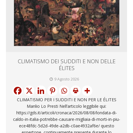
CLIMATISMO DEI SUDDITI E NON DELLE
ÉLITES
9 Agosto 2026
CLIMATISMO PER I SUDDITI E NON PER LE ÉLITES
Manlio Lo Presti Nell’articolo leggibile qui:
https://gds.it/articoli/cronaca/2026/08/08/londata-di-
caldo-in-italia-potrebbe-causare-migliaia-di-morti-in-piu-
ece48fdc-5d2d-49de-a2db-c0ae4932af6e/ questo
espertone, continuamente presente durante lo