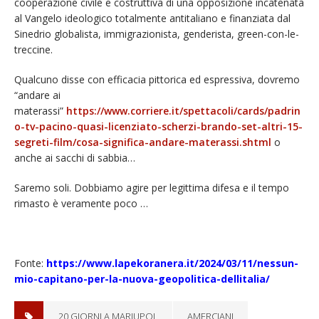
cooperazione civile e costruttiva di una opposizione incatenata
al Vangelo ideologico totalmente antitaliano e finanziata dal
Sinedrio globalista, immigrazionista, genderista, green-con-le-
treccine.
Qualcuno disse con efficacia pittorica ed espressiva, dovremo
“andare ai
materassi”
https://www.corriere.it/spettacoli/cards/padrin
o-tv-pacino-quasi-licenziato-scherzi-brando-set-altri-15-
segreti-film/cosa-significa-andare-materassi.shtml
o
anche ai sacchi di sabbia…
Saremo soli. Dobbiamo agire per legittima difesa e il tempo
rimasto è veramente poco …
Fonte:
https://www.lapekoranera.it/2024/03/11/nessun-
mio-capitano-per-la-nuova-geopolitica-dellitalia/
20 GIORNI A MARIUPOL
AMERCIANI