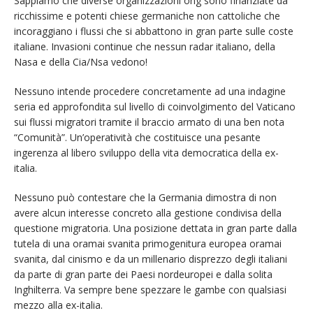
Sappiamo che diverse organizzazioni ong sono finanziate da
ricchissime e potenti chiese germaniche non cattoliche che
incoraggiano i flussi che si abbattono in gran parte sulle coste
italiane. Invasioni continue che nessun radar italiano, della
Nasa e della Cia/Nsa vedono!
Nessuno intende procedere concretamente ad una indagine
seria ed approfondita sul livello di coinvolgimento del Vaticano
sui flussi migratori tramite il braccio armato di una ben nota
“Comunità”. Un’operatività che costituisce una pesante
ingerenza al libero sviluppo della vita democratica della ex-
italia.
Nessuno può contestare che la Germania dimostra di non
avere alcun interesse concreto alla gestione condivisa della
questione migratoria. Una posizione dettata in gran parte dalla
tutela di una oramai svanita primogenitura europea oramai
svanita, dal cinismo e da un millenario disprezzo degli italiani
da parte di gran parte dei Paesi nordeuropei e dalla solita
Inghilterra. Va sempre bene spezzare le gambe con qualsiasi
mezzo alla ex-italia.