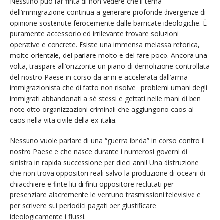
Nessuno può far finta di non vedere che il tema
dell’immigrazione continua a generare profonde divergenze di
opinione sostenute ferocemente dalle barricate ideologiche. È
puramente accessorio ed irrilevante trovare soluzioni
operative e concrete. Esiste una immensa melassa retorica,
molto orientale, del parlare molto e del fare poco. Ancora una
volta, traspare all’orizzonte un piano di demolizione controllata
del nostro Paese in corso da anni e accelerata dall’arma
immigrazionista che di fatto non risolve i problemi umani degli
immigrati abbandonati a sé stessi e gettati nelle mani di ben
note otto organizzazioni criminali che aggiungono caos al
caos nella vita civile della ex-italia.
Nessuno vuole parlare di una “guerra ibrida” in corso contro il
nostro Paese e che nasce durante i numerosi governi di
sinistra in rapida successione per dieci anni! Una distruzione
che non trova oppositori reali salvo la produzione di oceani di
chiacchiere e finte liti di finti oppositore reclutati per
presenziare alacremente le ventuno trasmissioni televisive e
per scrivere sui periodici pagati per giustificare
ideologicamente i flussi.