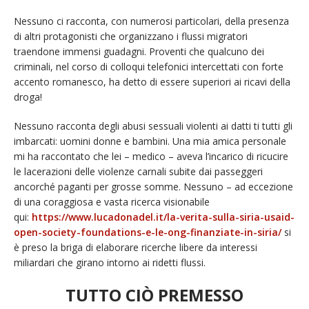
Nessuno ci racconta, con numerosi particolari, della presenza
di altri protagonisti che organizzano i flussi migratori
traendone immensi guadagni. Proventi che qualcuno dei
criminali, nel corso di colloqui telefonici intercettati con forte
accento romanesco, ha detto di essere superiori ai ricavi della
droga!
Nessuno racconta degli abusi sessuali violenti ai datti ti tutti gli
imbarcati: uomini donne e bambini. Una mia amica personale
mi ha raccontato che lei – medico – aveva l’incarico di ricucire
le lacerazioni delle violenze carnali subite dai passeggeri
ancorché paganti per grosse somme. Nessuno – ad eccezione
di una coraggiosa e vasta ricerca visionabile
qui:
https://www.lucadonadel.it/la-verita-sulla-siria-usaid-
open-society-foundations-e-le-ong-finanziate-in-siria/
si
è preso la briga di elaborare ricerche libere da interessi
miliardari che girano intorno ai ridetti flussi.
TUTTO CIÒ PREMESSO