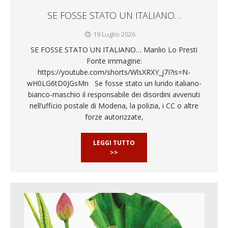
SE FOSSE STATO UN ITALIANO…
19 Luglio 2026
SE FOSSE STATO UN ITALIANO… Manlio Lo Presti
Fonte immagine:
https://youtube.com/shorts/WlsXRXY_j7I?is=N-
wH0LG6tD0JGsMn Se fosse stato un lurido italiano-
bianco-maschio il responsabile dei disordini avvenuti
nell’ufficio postale di Modena, la polizia, i CC o altre
forze autorizzate,
LEGGI TUTTO
>>