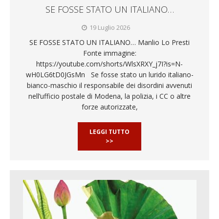
SE FOSSE STATO UN ITALIANO…
19 Luglio 2026
SE FOSSE STATO UN ITALIANO… Manlio Lo Presti
Fonte immagine:
https://youtube.com/shorts/WlsXRXY_j7I?is=N-
wH0LG6tD0JGsMn Se fosse stato un lurido italiano-
bianco-maschio il responsabile dei disordini avvenuti
nell’ufficio postale di Modena, la polizia, i CC o altre
forze autorizzate,
LEGGI TUTTO
>>