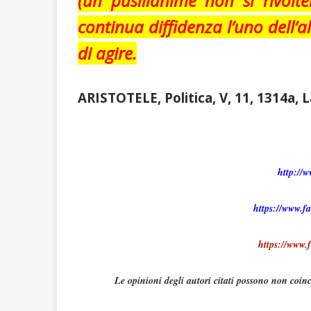
(un pusillanime non si rivolt
continua diffidenza l’uno dell’al
di agire.
ARISTOTELE, Politica, V, 11, 1314a, 
http://w
https://www.f
https://www.f
Le opinioni degli autori citati possono non coinc