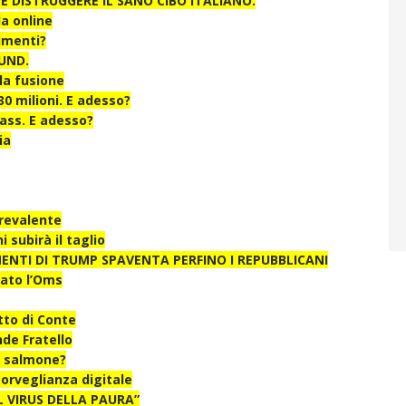
E DISTRUGGERE IL SANO CIBO ITALIANO.
a online
imenti?
UND.
la fusione
30 milioni. E adesso?
vass. E adesso?
ia
prevalente
 subirà il taglio
TIMENTI DI TRUMP SPAVENTA PERFINO I REPUBBLICANI
iato l’Oms
tto di Conte
nde Fratello
l salmone?
orveglianza digitale
IL VIRUS DELLA PAURA”