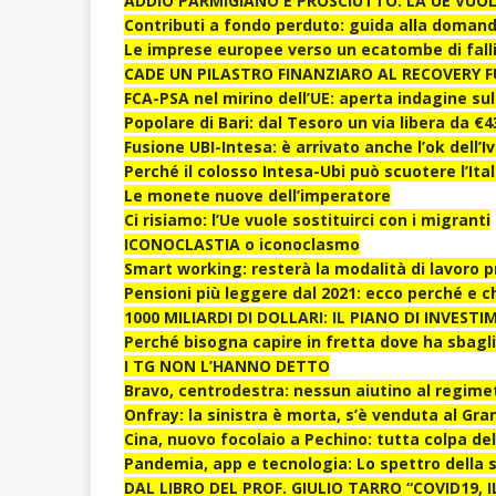
ADDIO PARMIGIANO E PROSCIUTTO. LA UE VUOL
Contributi a fondo perduto: guida alla domand
Le imprese europee verso un ecatombe di fall
CADE UN PILASTRO FINANZIARO AL RECOVERY F
FCA-PSA nel mirino dell’UE: aperta indagine sul
Popolare di Bari: dal Tesoro un via libera da €4
Fusione UBI-Intesa: è arrivato anche l’ok dell’I
Perché il colosso Intesa-Ubi può scuotere l’Ital
Le monete nuove dell’imperatore
Ci risiamo: l’Ue vuole sostituirci con i migranti
ICONOCLASTIA o iconoclasmo
Smart working: resterà la modalità di lavoro 
Pensioni più leggere dal 2021: ecco perché e chi
1000 MILIARDI DI DOLLARI: IL PIANO DI INVES
Perché bisogna capire in fretta dove ha sbagl
I TG NON L’HANNO DETTO
Bravo, centrodestra: nessun aiutino al regime
Onfray: la sinistra è morta, s’è venduta al Gra
Cina, nuovo focolaio a Pechino: tutta colpa de
Pandemia, app e tecnologia: Lo spettro della s
DAL LIBRO DEL PROF. GIULIO TARRO “COVID19, 