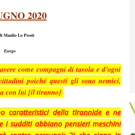
UGNO 2020
di Manlio Lo Presti
Esergo
 avere come compagni di tavola e d’ogni
cittadini poiché questi gli sono nemici,
a con lui [il tiranno]
o caratteristici della tirannide e ne
he i sudditi abbiano pensieri meschini