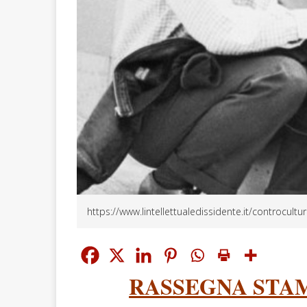
https://www.lintellettualedissidente.it/controcultu
RASSEGNA STAM