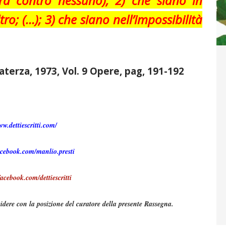
erà contro nessuno); 2) che siano in
tro; (…); 3) che siano nell’impossibilità
Laterza, 1973, Vol. 9 Opere, pag, 191-192
ww.dettiescritti.com/
acebook.com/manlio.presti
acebook.com/dettiescritti
idere con la posizione del curatore della presente Rassegna.