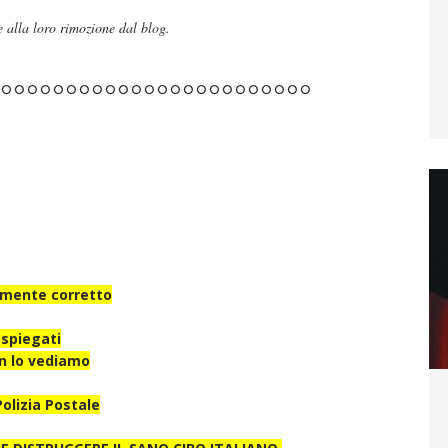
alla loro rimozione dal blog.
°°°°°°°°°°°°°°°°°°°°°°°°°
amente corretto
 spiegati
n lo vediamo
olizia Postale