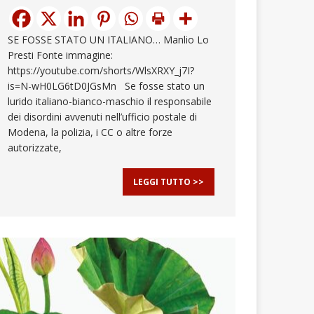
SE FOSSE STATO UN ITALIANO… Manlio Lo
Presti Fonte immagine:
https://youtube.com/shorts/WlsXRXY_j7I?
is=N-wH0LG6tD0JGsMn Se fosse stato un
lurido italiano-bianco-maschio il responsabile
dei disordini avvenuti nell’ufficio postale di
Modena, la polizia, i CC o altre forze
autorizzate,
LEGGI TUTTO >>