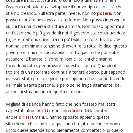
costruire il nuovo. A tutti loro continuo a dire: stiamo fermi.
Ovvero: continuiamo a sviluppare il nuovo tipo di società che
stiamo creando. Sull’altra parte, invece, non ho
potere
. Non
posso esortare nessuno a stare fermo. Non posso intervenire
su chi ha una diversa struttura animica. Non posso oppormi a
un flusso che è più grande di noi. Il governo sta continuando a
togliere mattoni, quindi tra un po’ l’edificio crolla. E visto che
non ha la minima intenzione di invertire la rotta, lo dico: questo
governo è l’unico responsabile di tutto quello che potrebbe
accadere. E badate: ci sono milioni di italiani che stanno
facendo di tutto, per arrivare a questo scontro. Quando il
titolare di un ristorante continua a tenere aperto, pur sapendo
di esser stato preso in giro e pur sapendo che stanno facendo
del male a tante persone, e però se ne frega altamente, be’,
anche lui sta andando in quella direzione.
Migliaia di aziende hanno finto che non fossero mai stati
calpestati alcuni
diritti
: non solo
diritti
dei lavoratori,
anche
diritti
umani. E hanno sposato appieno questa
situazione, che – anzi – a qualcuno ha fatto anche comodo.
Ecco: quelle aziende sono pienamente compartecipi di quello