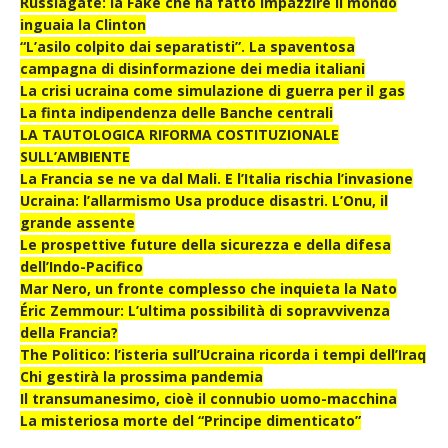
Russiagate: la Fake che ha fatto impazzire il mondo
inguaia la Clinton
“L’asilo colpito dai separatisti”. La spaventosa
campagna di disinformazione dei media italiani
La crisi ucraina come simulazione di guerra per il gas
La finta indipendenza delle Banche centrali
LA TAUTOLOGICA RIFORMA COSTITUZIONALE
SULL’AMBIENTE
La Francia se ne va dal Mali. E l’Italia rischia l’invasione
Ucraina: l’allarmismo Usa produce disastri. L’Onu, il
grande assente
Le prospettive future della sicurezza e della difesa
dell’Indo-Pacifico
Mar Nero, un fronte complesso che inquieta la Nato
Éric Zemmour: L’ultima possibilità di sopravvivenza
della Francia?
The Politico: l’isteria sull’Ucraina ricorda i tempi dell’Iraq
Chi gestirà la prossima pandemia
Il transumanesimo, cioè il connubio uomo-macchina
La misteriosa morte del “Principe dimenticato”