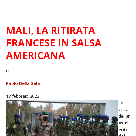
MALI, LA RITIRATA
FRANCESE IN SALSA
AMERICANA
di
Paolo Della Sala
18 febbraio 2022
La
visita
del
pr
esid
ente