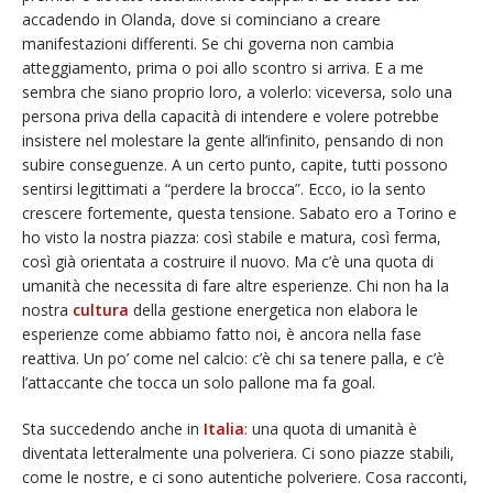
accadendo in Olanda, dove si cominciano a creare
manifestazioni differenti. Se chi governa non cambia
atteggiamento, prima o poi allo scontro si arriva. E a me
sembra che siano proprio loro, a volerlo: viceversa, solo una
persona priva della capacità di intendere e volere potrebbe
insistere nel molestare la gente all’infinito, pensando di non
subire conseguenze. A un certo punto, capite, tutti possono
sentirsi legittimati a “perdere la brocca”. Ecco, io la sento
crescere fortemente, questa tensione. Sabato ero a Torino e
ho visto la nostra piazza: così stabile e matura, così ferma,
così già orientata a costruire il nuovo. Ma c’è una quota di
umanità che necessita di fare altre esperienze. Chi non ha la
nostra
cultura
della gestione energetica non elabora le
esperienze come abbiamo fatto noi, è ancora nella fase
reattiva. Un po’ come nel calcio: c’è chi sa tenere palla, e c’è
l’attaccante che tocca un solo pallone ma fa goal.
Sta succedendo anche in
Italia
: una quota di umanità è
diventata letteralmente una polveriera. Ci sono piazze stabili,
come le nostre, e ci sono autentiche polveriere. Cosa racconti,