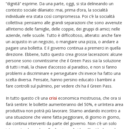
“dignità” esprime. Da una parte, oggi, si sta delineando un
contesto sociale dilaniato: mai, prima d’ora, la socialità
individuale era stata così compromessa. Poi c’è la socialità
collettiva: pensiamo alle grandi separazioni che sono avvenute
all’interno delle famiglie, delle coppie, dei gruppi di amici; nelle
aziende, nelle scuole. Tutto è difficoltoso, alterato: anche fare
un acquisto in un negozio, o mangiare una pizza, o andare a
pagare una bolletta. E il governo continua a premerci in quella
direzione. Ebbene, tutto questo crea grosse lacerazioni: alcune
persone sono convintissime che il Green Pass sia la soluzione
di tutti i mali, la chiave d’accesso al paradiso, e non si fanno
problemi a discriminare e perseguitare chi invece ha fatto una
scelta diversa. Pensate, hanno persino educato i bambini a
fare controlli sul pulmino, per vedere chi ha il Green Pass.
In tutto questo c’è una
crisi
economica mostruosa, che ora si
farà sentire: le bollette aumenteranno del 50%, e un’intera area
produttiva non potrà più lavorare. Stiamo andando incontro a
una situazione che viene fatta peggiorare, di giorno in giorno,
dai continui interventi da parte del governo. Non c’è un solo