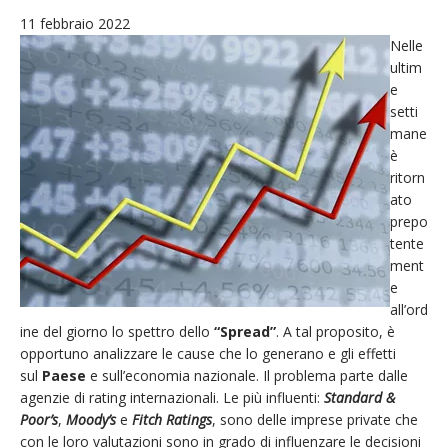
11 febbraio 2022
Nelle
ultim
e
setti
mane
è
ritorn
ato
prepo
tente
ment
e
all’ord
ine del giorno lo spettro dello
“Spread”
. A tal proposito, è
opportuno analizzare le cause che lo generano e gli effetti
sul
Paese
e sull’economia nazionale. Il problema parte dalle
agenzie di rating internazionali. Le più influenti:
Standard &
Poor’s
,
Moody’s
e
Fitch Ratings
, sono delle imprese private che
con le loro valutazioni sono in grado di influenzare le decisioni