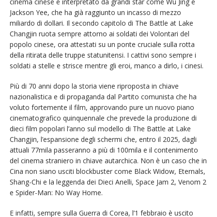
cinema cinese e interpretato da grandi star come Wu Jing e
Jackson Yee, che ha già raggiunto un incasso di mezzo
miliardo di dollari. Il secondo capitolo di The Battle at Lake
Changjin ruota sempre attorno ai soldati dei Volontari del
popolo cinese, ora attestati su un ponte cruciale sulla rotta
della ritirata delle truppe statunitensi. I cattivi sono sempre i
soldati a stelle e strisce mentre gli eroi, manco a dirlo, i cinesi.
Più di 70 anni dopo la storia viene riproposta in chiave
nazionalistica e di propaganda dal Partito comunista che ha
voluto fortemente il film, approvando pure un nuovo piano
cinematografico quinquennale che prevede la produzione di
dieci film popolari l’anno sul modello di The Battle at Lake
Changjin, l’espansione degli schermi che, entro il 2025, dagli
attuali 77mila passeranno a più di 100mila e il contenimento
del cinema straniero in chiave autarchica. Non è un caso che in
Cina non siano usciti blockbuster come Black Widow, Eternals,
Shang-Chi e la leggenda dei Dieci Anelli, Space Jam 2, Venom 2
e Spider-Man: No Way Home.
E infatti, sempre sulla Guerra di Corea, l’1 febbraio è uscito