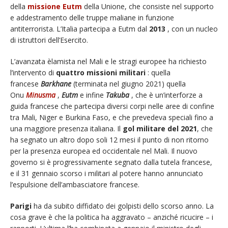
della
missione Eutm
della Unione, che consiste nel supporto
e addestramento delle truppe maliane in funzione
antiterrorista. L’Italia partecipa a Eutm dal
2013
, con un nucleo
di istruttori dell’Esercito.
L’avanzata èlamista nel Mali e le stragi europee ha richiesto
l’intervento di
quattro missioni militari
: quella
francese
Barkhane
(terminata nel giugno 2021) quella
Onu
Minusma
,
Eutm
e infine
Takuba
, che è un’interforze a
guida francese che partecipa diversi corpi nelle aree di confine
tra Mali, Niger e Burkina Faso, e che prevedeva speciali fino a
una maggiore presenza italiana. Il
gol militare del 2021
, che
ha segnato un altro dopo soli 12 mesi il punto di non ritorno
per la presenza europea ed occidentale nel Mali. Il nuovo
governo si è progressivamente segnato dalla tutela francese,
e il 31 gennaio scorso i militari al potere hanno annunciato
l’espulsione dell’ambasciatore francese.
Parigi
ha da subito diffidato dei golpisti dello scorso anno. La
cosa grave è che la politica ha aggravato – anziché ricucire – i