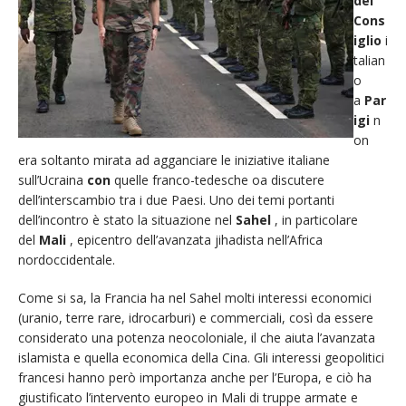
del
Cons
iglio
i
talian
o
a
Par
igi
n
on
era soltanto mirata ad agganciare le iniziative italiane
sull’Ucraina
con
quelle franco-tedesche oa discutere
dell’interscambio tra i due Paesi. Uno dei temi portanti
dell’incontro è stato la situazione nel
Sahel
, in particolare
del
Mali
, epicentro dell’avanzata jihadista nell’Africa
nordoccidentale.
Come si sa, la Francia ha nel Sahel molti interessi economici
(uranio, terre rare, idrocarburi) e commerciali, così da essere
considerato una potenza neocoloniale, il che aiuta l’avanzata
islamista e quella economica della Cina. Gli interessi geopolitici
francesi hanno però importanza anche per l’Europa, e ciò ha
giustificato l’intervento europeo in Mali di truppe armate e