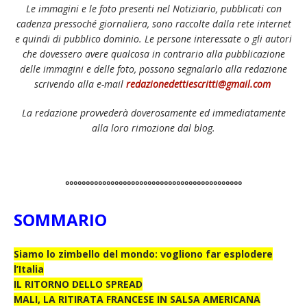
Le immagini e le foto presenti nel Notiziario, pubblicati con
cadenza pressoché giornaliera, sono raccolte dalla rete internet
e quindi di pubblico dominio. Le persone interessate o gli autori
che dovessero avere qualcosa in contrario alla pubblicazione
delle immagini e delle foto, possono segnalarlo alla redazione
scrivendo alla e-mail
redazionedettiescritti@gmail.com
La redazione provvederà doverosamente ed immediatamente
alla loro rimozione dal blog.
°°°°°°°°°°°°°°°°°°°°°°°°°°°°°°°°°°°°°°°°°°°
SOMMARIO
Siamo lo zimbello del mondo: vogliono far esplodere
l’Italia
IL RITORNO DELLO SPREAD
MALI, LA RITIRATA FRANCESE IN SALSA AMERICANA