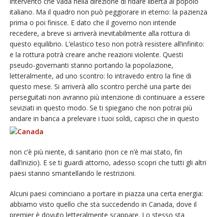
intervento che vada nella direzione di ridare libertà al popolo
italiano. Ma il quadro non può peggiorare in eterno: la pazienza
prima o poi finisce. E dato che il governo non intende
recedere, a breve si arriverà inevitabilmente alla rottura di
questo equilibrio. L’elastico teso non potrà resistere all’infinito:
e la rottura potrà creare anche reazioni violente. Questi
pseudo-governanti stanno portando la popolazione,
letteralmente, ad uno scontro: lo intravedo entro la fine di
questo mese. Si arriverà allo scontro perché una parte dei
perseguitati non avranno più intenzione di continuare a essere
seviziati in questo modo. Se ti spiegano che non potrai più
andare in
banca a prelevare i tuoi soldi, capisci che in questo
non c’è più niente, di sanitario (non ce n’è mai stato, fin
dall’inizio). E se ti guardi attorno, adesso scopri che tutti gli altri
paesi stanno smantellando le restrizioni.
Alcuni paesi cominciano a portare in piazza una certa energia:
abbiamo visto quello che sta succedendo in Canada, dove il
premier è dovuto letteralmente scappare. Lo stesso sta