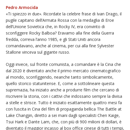
Pedro Armocida
«Ti spiezzo in due». Ricordate la celebre frase di Ivan Drago, il
pugile capitano dell’Armata Rossa con la medaglia di Eroe
dell’Unione Sovietica che, in Rocky IV, era convinto di
sconfiggere Rocky Balboa? Eravamo alla fine della Guerra
fredda, correva l’anno 1985, e gli Stati Uniti ancora
comandavano, anche al cinema, per cui alla fine Sylvester
Stallone vinceva sul gigante russo.
Oggi invece, sul fronte comunista, a comandare è la Cina che
dal 2020 è diventato anche il primo mercato cinematografico
al mondo, sconfiggendo, neanche tanto simbolicamente,
quello storico statunitense. E, come a sottolineare questa
supremazia, ha iniziato anche a produrre film che cercano di
riscrivere la storia, con i cattivi che indossano sempre la divisa
a stelle e strisce. Tutto è iniziato esattamente quattro mesi fa
con l’uscita in Cina del film di propaganda bellica The Battle at
Lake Changjin, diretto a sei mani dagli specialisti Chen Kaige,
Tsui Hark e Dante Lam, che, con più di 900 milioni di dollari, è
diventato il maggior incasso al box office cinese di tutti i tempi,