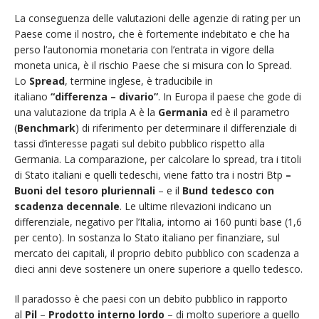
La conseguenza delle valutazioni delle agenzie di rating per un
Paese come il nostro, che è fortemente indebitato e che ha
perso l’autonomia monetaria con l’entrata in vigore della
moneta unica, è il rischio Paese che si misura con lo Spread.
Lo
Spread
, termine inglese, è traducibile in
italiano
“differenza – divario”
. In Europa il paese che gode di
una valutazione da tripla A è la
Germania
ed è il parametro
(
Benchmark
) di riferimento per determinare il differenziale di
tassi d’interesse pagati sul debito pubblico rispetto alla
Germania. La comparazione, per calcolare lo spread, tra i titoli
di Stato italiani e quelli tedeschi, viene fatto tra i nostri Btp
–
Buoni del tesoro pluriennali
– e il
Bund tedesco con
scadenza decennale
. Le ultime rilevazioni indicano un
differenziale, negativo per l’Italia, intorno ai 160 punti base (1,6
per cento). In sostanza lo Stato italiano per finanziare, sul
mercato dei capitali, il proprio debito pubblico con scadenza a
dieci anni deve sostenere un onere superiore a quello tedesco.
Il paradosso è che paesi con un debito pubblico in rapporto
al
Pil
–
Prodotto interno lordo
– di molto superiore a quello