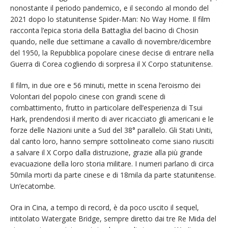
nonostante il periodo pandemico, e il secondo al mondo del
2021 dopo lo statunitense Spider-Man: No Way Home. Il film
racconta l’epica storia della Battaglia del bacino di Chosin
quando, nelle due settimane a cavallo di novembre/dicembre
del 1950, la Repubblica popolare cinese decise di entrare nella
Guerra di Corea cogliendo di sorpresa il X Corpo statunitense.
Il film, in due ore e 56 minuti, mette in scena l’eroismo dei
Volontari del popolo cinese con grandi scene di
combattimento, frutto in particolare dell’esperienza di Tsui
Hark, prendendosi il merito di aver ricacciato gli americani e le
forze delle Nazioni unite a Sud del 38° parallelo. Gli Stati Uniti,
dal canto loro, hanno sempre sottolineato come siano riusciti
a salvare il X Corpo dalla distruzione, grazie alla più grande
evacuazione della loro storia militare. I numeri parlano di circa
50mila morti da parte cinese e di 18mila da parte statunitense.
Un’ecatombe.
Ora in Cina, a tempo di record, è da poco uscito il sequel,
intitolato Watergate Bridge, sempre diretto dai tre Re Mida del