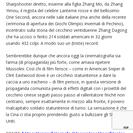
Sharpshooter diretto, insieme alla figlia Zhang Mo, da Zhang
Yimou, il regista del celebre Lanterne rosse e del bellissimo
One Second, ancora nelle sale italiane (ma anche della recente
cerimonia di apertura dei Giochi Olimpici Invernali di Pechino),
incentrato sulla storia del cecchino ventiduenne Zhang Dagong
che ha ucciso o ferito 214 soldati americani in 32 giorni
usando 432 colpi. A modo suo un (triste) record.
Sembrerebbe dunque che ancora oggi la cinematografia sia
l’arma (di propaganda) più forte, come amava ripetere
Mussolini. Così chi di film ferisce – come in American Sniper di
Clint Eastwood dove è un cecchino statunitense a dare la
caccia a uno iracheno – di film perisce, in questa versione di
propaganda comunista piena di effetti digitali con i proiettili del
cecchino cinese seguiti passo passo al rallentatore finché non
centrano, sempre esattamente in mezzo alla fronte, il povero
malcapitato soldato statunitense di turno. La sensazione è che
la Cina ci stia proprio prendendo gusto a bullizzare gli Stati
Uniti.