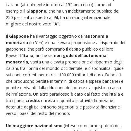
italiano (attualmente intorno al 152 per cento) come ad
esempio il
Giappone
, che ha un indebitamento pubblico del
250 per cento rispetto al Pil, ha un rating internazionale
migliore del nostro voto
“A”
.
Il
Giappone
ha il vantaggio oggettivo dell’
autonomia
monetaria
(lo Yen) e una elevata propensione al risparmio dei
giapponesi che però comprano il debito pubblico del loro
Paese. L’
Italia
, anche se
non gode dell’autonomia
monetaria
, vanta una elevata propensione al risparmio degli
italiani, tra i primi del mondo occidentale, e disponibilità liquide
sui conti correnti per oltre 1.100.000 miliardi di euro. Depositi
che producono perdite in termini di capitale (spese bancarie) e
perdite derivanti dalla riduzione del potere d’acquisto a causa
dell’inflazione. Un altro paradosso è dato dal fatto che l’Italia è
tra i paesi
creditori netti
in quanto le attività finanziarie
detenute dagli italiani sono superiori alle passività finanziarie
verso i paesi del resto del mondo.
Un maggiore nazionalismo
(inteso come amor patrio) dei