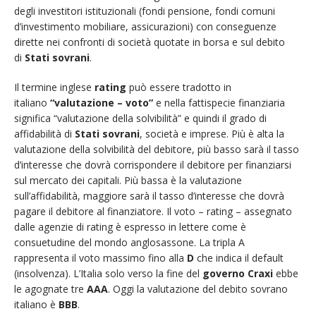
degli investitori istituzionali (fondi pensione, fondi comuni
d’investimento mobiliare, assicurazioni) con conseguenze
dirette nei confronti di società quotate in borsa e sul debito
di
Stati sovrani
.
Il termine inglese
rating
può essere tradotto in
italiano
“valutazione – voto”
e nella fattispecie finanziaria
significa “valutazione della solvibilità” e quindi il grado di
affidabilità di
Stati sovrani
, società e imprese. Più è alta la
valutazione della solvibilità del debitore, più basso sarà il tasso
d’interesse che dovrà corrispondere il debitore per finanziarsi
sul mercato dei capitali. Più bassa è la valutazione
sull’affidabilità, maggiore sarà il tasso d’interesse che dovrà
pagare il debitore al finanziatore. Il voto – rating – assegnato
dalle agenzie di rating è espresso in lettere come è
consuetudine del mondo anglosassone. La tripla A
rappresenta il voto massimo fino alla
D
che indica il default
(insolvenza). L’Italia solo verso la fine del
governo Craxi
ebbe
le agognate tre
AAA
. Oggi la valutazione del debito sovrano
italiano è
BBB
.