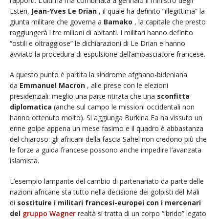
rapporti. L’ultima l’ha combinata a gennaio il ministro degli
Esteri,
Jean-Yves Le Drian
, il quale ha definito “illegittima” la
giunta militare che governa a
Bamako
, la capitale che presto
raggiungerà i tre milioni di abitanti. I militari hanno definito
“ostili e oltraggiose” le dichiarazioni di Le Drian e hanno
avviato la procedura di espulsione dell’ambasciatore francese.
A questo punto è partita la sindrome afghano-bideniana
da
Emmanuel Macron
, alle prese con le elezioni
presidenziali: meglio una parte ritirata che una
sconfitta
diplomatica
(anche sul campo le missioni occidentali non
hanno ottenuto molto). Si aggiunga Burkina Fa ha vissuto un
enne golpe appena un mese fasimo e il quadro è abbastanza
del chiaroso: gli africani della fascia Sahel non credono più che
le forze a guida francese possono anche impedire l’avanzata
islamista.
L’esempio lampante del cambio di partenariato da parte delle
nazioni africane sta tutto nella decisione dei golpisti del Mali
di
sostituire i militari francesi-europei con i mercenari
del
gruppo Wagner
realtà si tratta di un corpo “ibrido” legato