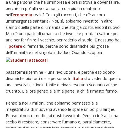
a una persona che ha un’impresa e ora si trova a dover fallire,
perché un po’ alla volta non circola più un quattrino
nell’
economia
reale? Cosa gli racconti, che c’è ancora
un’emergenza sanitaria? Noi, sì, abbiamo investito in altro:
siamo quella parte di umanità che sta già costruendo il nuovo.
Ma c’è una parte di umanità che invece è pronta a saltare per
aria per far finire il vecchio, per raderlo al suolo. E nessuno ha
il
potere
di fermarla, perché sono dinamiche più grosse
dell’umanità e del singolo individuo.
Quando scoppia –
passatemi il termine – una rivoluzione, è perché esplodono
dinamiche più forti delle persone. In
Italia
sto vedendo questo:
una inesorabile, ineluttabile deriva verso uno scenario anche
cruento. E allora penso alla mia parte, a chi è rimasto fermo.
Penso a noi 7 milioni, che abbiamo permesso alla
magistratura di muoversi avendo le spalle un po’ più larghe.
Penso ai nostri medici, ai nostri avvocati. Penso cioè a chi ha
scelto di resistere, conservare l’umano e, parallelamente,