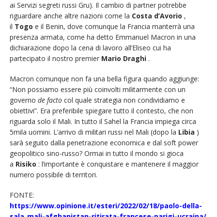
ai Servizi segreti russi Gru). Il cambio di partner potrebbe
riguardare anche altre nazioni come la
Costa d’Avorio
,
il
Togo
e il Benin, dove comunque la Francia manterrà una
presenza armata, come ha detto Emmanuel Macron in una
dichiarazione dopo la cena di lavoro all’Eliseo cui ha
partecipato il nostro premier
Mario Draghi
.
Macron comunque non fa una bella figura quando aggiunge:
“Non possiamo essere più coinvolti militarmente con un
governo
de facto
col quale strategia non condividiamo e
obiettivi”. Era preferibile spiegare tutto il contesto, che non
riguarda solo il Mali. In tutto il Sahel la Francia impiega circa
5mila uomini. L’arrivo di militari russi nel Mali (dopo la
Libia
)
sarà seguito dalla penetrazione economica e dal soft power
geopolitico sino-russo? Ormai in tutto il mondo si gioca
a
Risiko
: l’importante è conquistare e mantenere il maggior
numero possibile di territori.
FONTE:
https://www.opinione.it/esteri/2022/02/18/paolo-della-
sala_mali-afghanistan-ritirata-francese-parigi-ucraina/