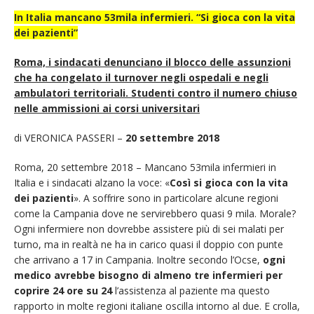
In Italia mancano 53mila infermieri. “Si gioca con la vita
dei pazienti”
Roma, i sindacati denunciano il blocco delle assunzioni
che ha congelato il turnover negli ospedali e negli
ambulatori territoriali. Studenti contro il numero chiuso
nelle ammissioni ai corsi universitari
di VERONICA PASSERI –
20 settembre 2018
Roma, 20 settembre 2018 – Mancano 53mila infermieri in
Italia e i sindacati alzano la voce: «
Così si gioca con la vita
dei pazienti
». A soffrire sono in particolare alcune regioni
come la Campania dove ne servirebbero quasi 9 mila. Morale?
Ogni infermiere non dovrebbe assistere più di sei malati per
turno, ma in realtà ne ha in carico quasi il doppio con punte
che arrivano a 17 in Campania. Inoltre secondo l’Ocse,
ogni
medico avrebbe bisogno di almeno tre infermieri per
coprire 24 ore su 24
l’assistenza al paziente ma questo
rapporto in molte regioni italiane oscilla intorno al due. E crolla,