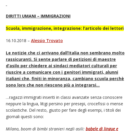
DIRITTI UMANI – IMMIGRAZIONI
Scuola, immigrazione, integrazione: l’articolo dei lettori
16.10.2018 –
Alessio Trovato
Le notizie che ci arrivano dall’Italia non sembrano molto
rassicuranti. Si sente parlare di petizioni di maestre
d’asilo per chiedere ai sindaci mediatori culturali per
riuscire a comunicare con i genitori immigrati, alunni
italiani che, finiti in minoranza, cambiano scuola perchè
sono loro che non riescono più a integrarsi…
…ragazzi immigrati inseriti in classi avanzate senza conoscere
neppure la lingua, litigi persino per presepi, crocefissi o mense
scolastiche. Del resto, giusto per fare degli esempi, i titoli dei
giornali questi sono:
Milano, boom di bimbi stranieri negli asili:
babele di lingue e