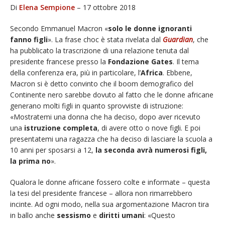
Di
Elena Sempione
– 17 ottobre 2018
Secondo Emmanuel Macron «
solo le donne ignoranti
fanno figli
». La frase choc è stata rivelata dal
Guardian
, che
ha pubblicato la trascrizione di una relazione tenuta dal
presidente francese presso la
Fondazione Gates
. Il tema
della conferenza era, più in particolare, l’
Africa
. Ebbene,
Macron si è detto convinto che il boom demografico del
Continente nero sarebbe dovuto al fatto che le donne africane
generano molti figli in quanto sprovviste di istruzione:
«Mostratemi una donna che ha deciso, dopo aver ricevuto
una
istruzione completa
, di avere otto o nove figli. E poi
presentatemi una ragazza che ha deciso di lasciare la scuola a
10 anni per sposarsi a 12,
la seconda avrà numerosi figli,
la prima no
».
Qualora le donne africane fossero colte e informate – questa
la tesi del presidente francese – allora non rimarrebbero
incinte. Ad ogni modo, nella sua argomentazione Macron tira
in ballo anche
sessismo
e
diritti umani
: «Questo