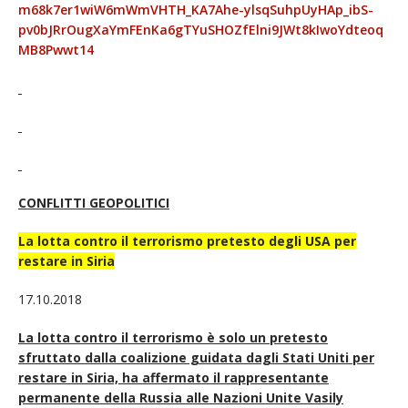
m68k7er1wiW6mWmVHTH_KA7Ahe-ylsqSuhpUyHAp_ibS-
pv0bJRrOugXaYmFEnKa6gTYuSHOZfElni9JWt8kIwoYdteoq
MB8Pwwt14
CONFLITTI GEOPOLITICI
La lotta contro il terrorismo pretesto degli USA per
restare in Siria
17.10.2018
La lotta contro il terrorismo è solo un pretesto
sfruttato dalla coalizione guidata dagli Stati Uniti per
restare in Siria, ha affermato il rappresentante
permanente della Russia alle Nazioni Unite Vasily