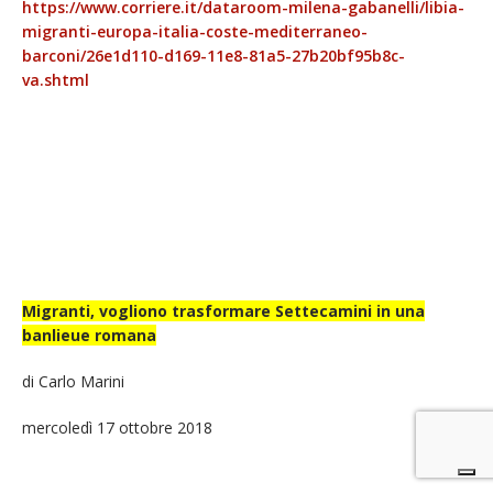
https://www.corriere.it/dataroom-milena-gabanelli/libia-
migranti-europa-italia-coste-mediterraneo-
barconi/26e1d110-d169-11e8-81a5-27b20bf95b8c-
va.shtml
Migranti, vogliono trasformare Settecamini in una
banlieue romana
di Carlo Marini
mercoledì 17 ottobre 2018