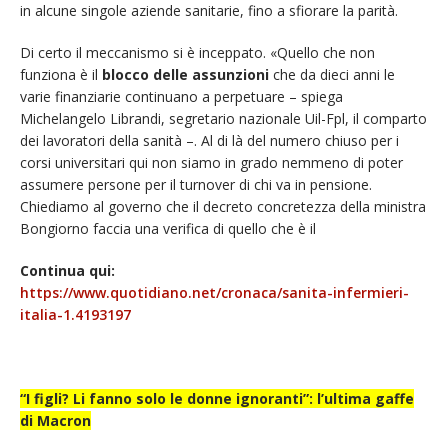
in alcune singole aziende sanitarie, fino a sfiorare la parità.
Di certo il meccanismo si è inceppato. «Quello che non
funziona è il
blocco delle assunzioni
che da dieci anni le
varie finanziarie continuano a perpetuare – spiega
Michelangelo Librandi, segretario nazionale Uil-Fpl, il comparto
dei lavoratori della sanità –. Al di là del numero chiuso per i
corsi universitari qui non siamo in grado nemmeno di poter
assumere persone per il turnover di chi va in pensione.
Chiediamo al governo che il decreto concretezza della ministra
Bongiorno faccia una verifica di quello che è il
Continua qui:
https://www.quotidiano.net/cronaca/sanita-infermieri-
italia-1.4193197
“I figli? Li fanno solo le donne ignoranti”: l’ultima gaffe
di Macron