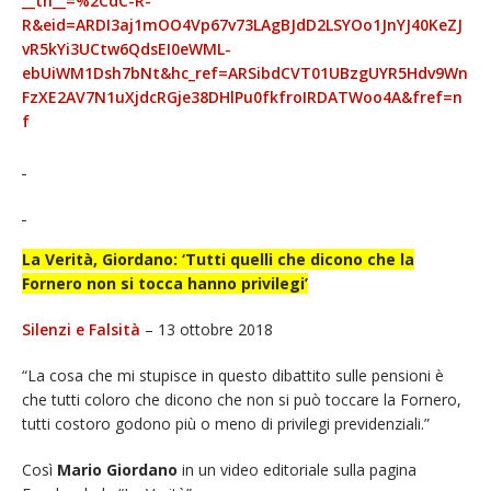
__tn__=%2CdC-R-
R&eid=ARDI3aj1mOO4Vp67v73LAgBJdD2LSYOo1JnYJ40KeZJ
vR5kYi3UCtw6QdsEI0eWML-
ebUiWM1Dsh7bNt&hc_ref=ARSibdCVT01UBzgUYR5Hdv9Wn
FzXE2AV7N1uXjdcRGje38DHlPu0fkfroIRDATWoo4A&fref=n
f
La Verità, Giordano: ‘Tutti quelli che dicono che la
Fornero non si tocca hanno privilegi’
Silenzi e Falsità
– 13 ottobre 2018
“La cosa che mi stupisce in questo dibattito sulle pensioni è
che tutti coloro che dicono che non si può toccare la Fornero,
tutti costoro godono più o meno di privilegi previdenziali.”
Così
Mario Giordano
in un video editoriale sulla pagina