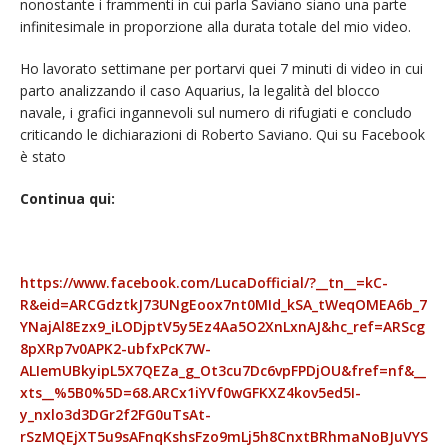
nonostante i frammenti in cui parla Saviano siano una parte
infinitesimale in proporzione alla durata totale del mio video.
Ho lavorato settimane per portarvi quei 7 minuti di video in cui
parto analizzando il caso Aquarius, la legalità del blocco
navale, i grafici ingannevoli sul numero di rifugiati e concludo
criticando le dichiarazioni di Roberto Saviano. Qui su Facebook
è stato
Continua qui:
https://www.facebook.com/LucaDofficial/?__tn__=kC-
R&eid=ARCGdztkJ73UNgEoox7nt0MId_kSA_tWeqOMEA6b_7
YNajAl8Ezx9_iLODjptV5y5Ez4Aa5O2XnLxnAJ&hc_ref=ARScg
8pXRp7v0APK2-ubfxPcK7W-
ALIemUBkyipL5X7QEZa_g_Ot3cu7Dc6vpFPDjOU&fref=nf&__
xts__%5B0%5D=68.ARCx1iYVf0wGFKXZ4kov5ed5I-
y_nxlo3d3DGr2f2FG0uTsAt-
rSzMQEjXT5u9sAFnqKshsFzo9mLj5h8CnxtBRhmaNoBJuVYS