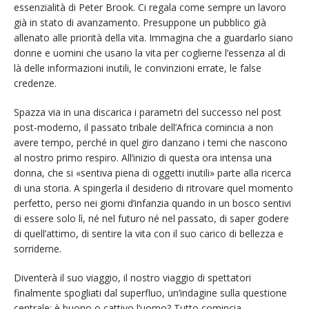
essenzialità di Peter Brook. Ci regala come sempre un lavoro
già in stato di avanzamento. Presuppone un pubblico già
allenato alle priorità della vita. Immagina che a guardarlo siano
donne e uomini che usano la vita per coglierne l’essenza al di
là delle informazioni inutili, le convinzioni errate, le false
credenze.
Spazza via in una discarica i parametri del successo nel post
post-moderno, il passato tribale dell’Africa comincia a non
avere tempo, perché in quel giro danzano i temi che nascono
al nostro primo respiro. All’inizio di questa ora intensa una
donna, che si «sentiva piena di oggetti inutili» parte alla ricerca
di una storia. A spingerla il desiderio di ritrovare quel momento
perfetto, perso nei giorni d’infanzia quando in un bosco sentivi
di essere solo lì, né nel futuro né nel passato, di saper godere
di quell’attimo, di sentire la vita con il suo carico di bellezza e
sorriderne.
Diventerà il suo viaggio, il nostro viaggio di spettatori
finalmente spogliati dal superfluo, un’indagine sulla questione
centrale: è buono o cattivo l’uomo? Tutto comincia