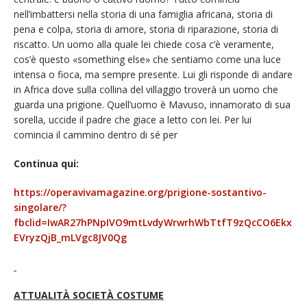
nell’imbattersi nella storia di una famiglia africana, storia di
pena e colpa, storia di amore, storia di riparazione, storia di
riscatto. Un uomo alla quale lei chiede cosa c’è veramente,
cos’è questo «something else» che sentiamo come una luce
intensa o fioca, ma sempre presente. Lui gli risponde di andare
in Africa dove sulla collina del villaggio troverà un uomo che
guarda una prigione. Quell’uomo è Mavuso, innamorato di sua
sorella, uccide il padre che giace a letto con lei. Per lui
comincia il cammino dentro di sé per
Continua qui:
https://operavivamagazine.org/prigione-sostantivo-
singolare/?
fbclid=IwAR27hPNpIVO9mtLvdyWrwrhWbTtfT9zQcCO6Ekx
EVryzQjB_mLVgc8JV0Qg
ATTUALITÀ SOCIETÀ COSTUME