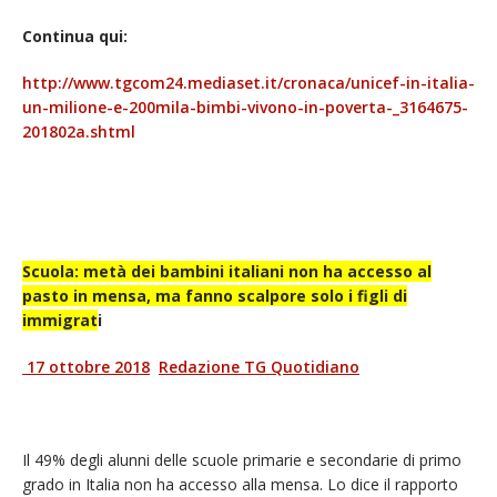
Continua qui:
http://www.tgcom24.mediaset.it/cronaca/unicef-in-italia-
un-milione-e-200mila-bimbi-vivono-in-poverta-_3164675-
201802a.shtml
Scuola: metà dei bambini italiani non ha accesso al
pasto in mensa, ma fanno scalpore solo i figli di
immigrat
i
17 ottobre 2018
Redazione TG Quotidiano
Il 49% degli alunni delle scuole primarie e secondarie di primo
grado in Italia non ha accesso alla mensa. Lo dice il rapporto