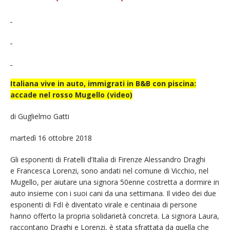
Italiana vive in auto, immigrati in B&B con piscina:
accade nel rosso Mugello (video)
di Guglielmo Gatti
martedì 16 ottobre 2018
Gli esponenti di Fratelli d’Italia di Firenze Alessandro Draghi
e Francesca Lorenzi, sono andati nel comune di Vicchio, nel
Mugello, per aiutare una signora 50enne costretta a dormire in
auto insieme con i suoi cani da una settimana. Il video dei due
esponenti di FdI è diventato virale e centinaia di persone
hanno offerto la propria solidarietà concreta. La signora Laura,
raccontano Draghi e Lorenzi, è stata sfrattata da quella che