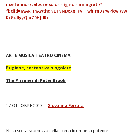
ma-fanno-scalpore-solo-i-figli-di-immigrati/?
fbclid=IwAR1JnAwthqKZ1NND6xgiiPy_Twh_mDsrwPlcwjWw
KcGi-IIyyQnrZ0HJdRc
ARTE MUSICA TEATRO CINEMA
Prigione, sostantivo singolare
The Prisoner di Peter Brook
17 OTTOBRE 2018 –
Giovanna Ferrara
Nella solita scarnezza della scena irrompe la potente