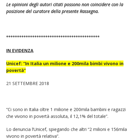
Le opinioni degli autori citati possono non coincidere con la
posizione del curatore della presente Rassegna.
°°°°°°°°°°°°°°°°°°°°°°°°°°°°°°°°°°°°°°°°°°°
IN EVIDENZA
Unicef: “In Italia un milione e 200mila bimbi vivono in
povertà”
21 SETTEMBRE 2018
“Ci sono in Italia oltre 1 milione e 200mila bambini e ragazzi
che vivono in povertà assoluta, il 12,1% del totale”.
Lo denuncia l’Unicef, spiegando che altri “2 milioni e 156mila
vivono in povertà relativa”.