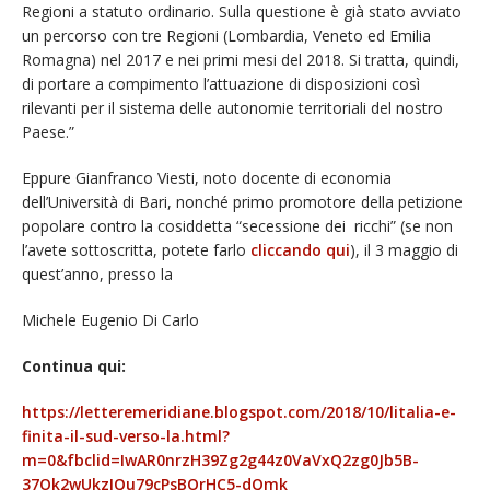
Regioni a statuto ordinario. Sulla questione è già stato avviato
un percorso con tre Regioni (Lombardia, Veneto ed Emilia
Romagna) nel 2017 e nei primi mesi del 2018. Si tratta, quindi,
di portare a compimento l’attuazione di disposizioni così
rilevanti per il sistema delle autonomie territoriali del nostro
Paese.”
Eppure Gianfranco Viesti, noto docente di economia
dell’Università di Bari, nonché primo promotore della petizione
popolare contro la cosiddetta “secessione dei ricchi” (se non
l’avete sottoscritta, potete farlo
cliccando qui
), il 3 maggio di
quest’anno, presso la
Michele Eugenio Di Carlo
Continua qui:
https://letteremeridiane.blogspot.com/2018/10/litalia-e-
finita-il-sud-verso-la.html?
m=0&fbclid=IwAR0nrzH39Zg2g44z0VaVxQ2zg0Jb5B-
37Ok2wUkzIQu79cPsBOrHC5-dQmk