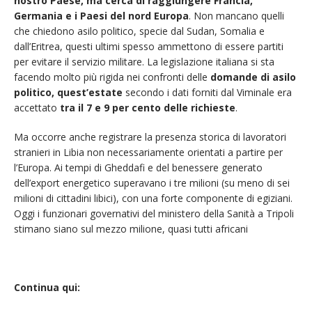
nostro Paese, ma cerca di raggiungere Francia,
Germania e i Paesi del nord Europa
. Non mancano quelli
che chiedono asilo politico, specie dal Sudan, Somalia e
dall’Eritrea, questi ultimi spesso ammettono di essere partiti
per evitare il servizio militare. La legislazione italiana si sta
facendo molto più rigida nei confronti delle
domande di asilo
politico, quest’estate
secondo i dati forniti dal Viminale era
accettato
tra il 7 e 9 per cento delle richieste
.
Ma occorre anche registrare la presenza storica di lavoratori
stranieri in Libia non necessariamente orientati a partire per
l’Europa. Ai tempi di Gheddafi e del benessere generato
dell’export energetico superavano i tre milioni (su meno di sei
milioni di cittadini libici), con una forte componente di egiziani.
Oggi i funzionari governativi del ministero della Sanità a Tripoli
stimano siano sul mezzo milione, quasi tutti africani
Continua qui: