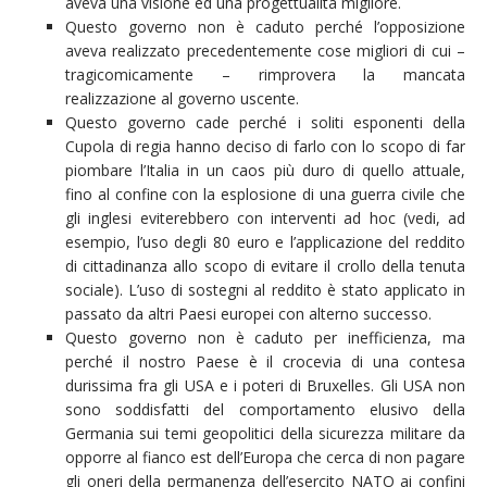
aveva una visione ed una progettualità migliore.
Questo governo non è caduto perché l’opposizione
aveva realizzato precedentemente cose migliori di cui –
tragicomicamente – rimprovera la mancata
realizzazione al governo uscente.
Questo governo cade perché i soliti esponenti della
Cupola di regia hanno deciso di farlo con lo scopo di far
piombare l’Italia in un caos più duro di quello attuale,
fino al confine con la esplosione di una guerra civile che
gli inglesi eviterebbero con interventi ad hoc (vedi, ad
esempio, l’uso degli 80 euro e l’applicazione del reddito
di cittadinanza allo scopo di evitare il crollo della tenuta
sociale). L’uso di sostegni al reddito è stato applicato in
passato da altri Paesi europei con alterno successo.
Questo governo non è caduto per inefficienza, ma
perché il nostro Paese è il crocevia di una contesa
durissima fra gli USA e i poteri di Bruxelles. Gli USA non
sono soddisfatti del comportamento elusivo della
Germania sui temi geopolitici della sicurezza militare da
opporre al fianco est dell’Europa che cerca di non pagare
gli oneri della permanenza dell’esercito NATO ai confini