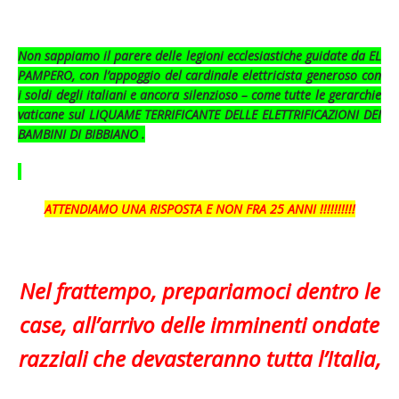
Non sappiamo il parere delle legioni ecclesiastiche guidate da EL
PAMPERO, con l’appoggio del cardinale elettricista generoso con
i soldi degli italiani e ancora silenzioso – come tutte le gerarchie
vaticane sul LIQUAME TERRIFICANTE DELLE ELETTRIFICAZIONI DEI
BAMBINI DI BIBBIANO
.
ATTENDIAMO UNA RISPOSTA E NON FRA 25 ANNI !!!!!!!!!!
Nel frattempo, prepariamoci dentro le
case, all’arrivo delle imminenti ondate
razziali che devasteranno tutta l’Italia,