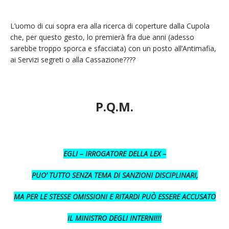
L’uomo di cui sopra era alla ricerca di coperture dalla Cupola
che, per questo gesto, lo premierà fra due anni (adesso
sarebbe troppo sporca e sfacciata) con un posto all’Antimafia,
ai Servizi segreti o alla Cassazione????
P.Q.M.
EGLI – IRROGATORE DELLA LEX –
PUO’ TUTTO SENZA TEMA DI SANZIONI DISCIPLINARI,
MA PER LE STESSE OMISSIONI E RITARDI PUÒ ESSERE ACCUSATO
IL MINISTRO DEGLI INTERNI!!!