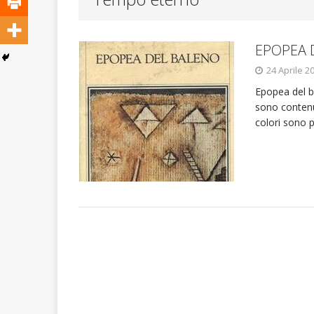
ATTUALITA'
EPOPEA 
24 Aprile 2
Epopea del ba
sono contenut
colori sono p