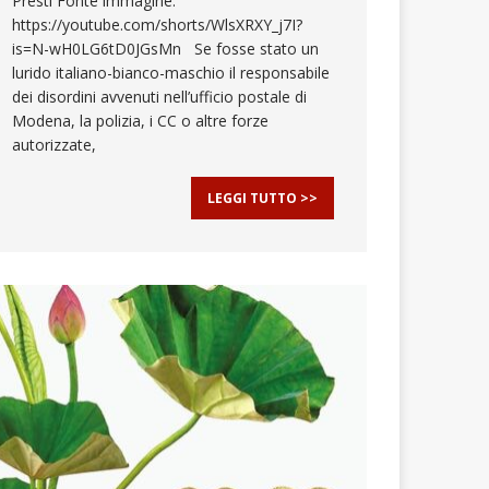
Presti Fonte immagine:
https://youtube.com/shorts/WlsXRXY_j7I?
is=N-wH0LG6tD0JGsMn Se fosse stato un
lurido italiano-bianco-maschio il responsabile
dei disordini avvenuti nell’ufficio postale di
Modena, la polizia, i CC o altre forze
autorizzate,
LEGGI TUTTO >>