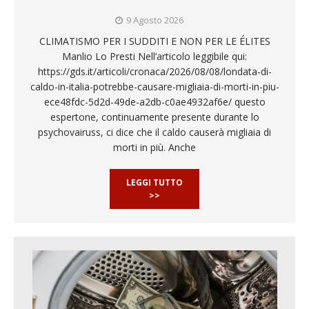
9 Agosto 2026
CLIMATISMO PER I SUDDITI E NON PER LE ÉLITES
Manlio Lo Presti Nell’articolo leggibile qui:
https://gds.it/articoli/cronaca/2026/08/08/londata-di-
caldo-in-italia-potrebbe-causare-migliaia-di-morti-in-piu-
ece48fdc-5d2d-49de-a2db-c0ae4932af6e/ questo
espertone, continuamente presente durante lo
psychovairuss, ci dice che il caldo causerà migliaia di
morti in più. Anche
LEGGI TUTTO
>>