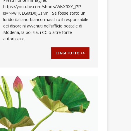
Presti Fonte immagine:
https://youtube.com/shorts/WlsXRXY_j7I?
is=N-wH0LG6tD0JGsMn Se fosse stato un
lurido italiano-bianco-maschio il responsabile
dei disordini avvenuti nell’ufficio postale di
Modena, la polizia, i CC o altre forze
autorizzate,
LEGGI TUTTO >>