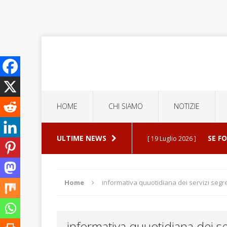
HOME
CHI SIAMO
NOTIZIE
ULTIME NEWS
SE F
[ 19 Luglio 2026 ]
ERROR
[ 5 Luglio 2026 ]
Home
informativa quuotidiana dei servizi segre
ESPU
[ 30 Luglio 2026 ]
informativa quuotidiana dei ser