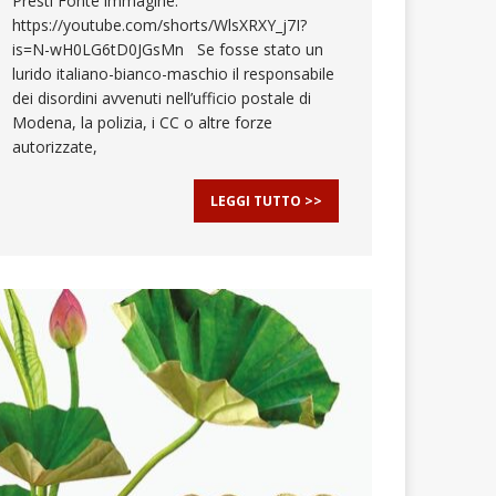
Presti Fonte immagine:
https://youtube.com/shorts/WlsXRXY_j7I?
is=N-wH0LG6tD0JGsMn Se fosse stato un
lurido italiano-bianco-maschio il responsabile
dei disordini avvenuti nell’ufficio postale di
Modena, la polizia, i CC o altre forze
autorizzate,
LEGGI TUTTO >>