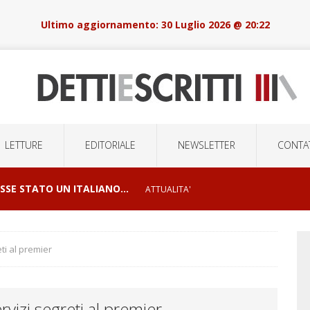
30 Luglio 2026 @ 20:22
LETTURE
EDITORIALE
NEWSLETTER
CONTAT
OSSE STATO UN ITALIANO…
ATTUALITA'
I E ORRORI DELLE GUERRE
CONFLITTI GEOPOLITICI
ti al premier
LSIONI DI MASSA E LA ROBOTICA DELOCALIZZATA
vizi segreti al premier