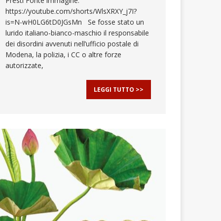
Presti Fonte immagine:
https://youtube.com/shorts/WlsXRXY_j7I?
is=N-wH0LG6tD0JGsMn Se fosse stato un
lurido italiano-bianco-maschio il responsabile
dei disordini avvenuti nell’ufficio postale di
Modena, la polizia, i CC o altre forze
autorizzate,
LEGGI TUTTO >>