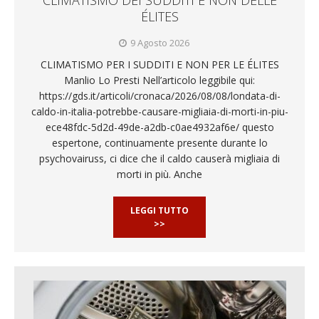
ÉLITES
9 Agosto 2026
CLIMATISMO PER I SUDDITI E NON PER LE ÉLITES
Manlio Lo Presti Nell’articolo leggibile qui:
https://gds.it/articoli/cronaca/2026/08/08/londata-di-
caldo-in-italia-potrebbe-causare-migliaia-di-morti-in-piu-
ece48fdc-5d2d-49de-a2db-c0ae4932af6e/ questo
espertone, continuamente presente durante lo
psychovairuss, ci dice che il caldo causerà migliaia di
morti in più. Anche
LEGGI TUTTO
>>