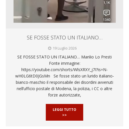
SE FOSSE STATO UN ITALIANO…
19 Luglio 2026
SE FOSSE STATO UN ITALIANO… Manlio Lo Presti
Fonte immagine:
https://youtube.com/shorts/WlsXRXY_j7I?is=N-
wH0LG6tD0JGsMn Se fosse stato un lurido italiano-
bianco-maschio il responsabile dei disordini avvenuti
nell’ufficio postale di Modena, la polizia, i CC o altre
forze autorizzate,
LEGGI TUTTO
>>