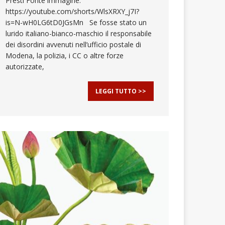
Presti Fonte immagine:
https://youtube.com/shorts/WlsXRXY_j7I?
is=N-wH0LG6tD0JGsMn Se fosse stato un
lurido italiano-bianco-maschio il responsabile
dei disordini avvenuti nell’ufficio postale di
Modena, la polizia, i CC o altre forze
autorizzate,
LEGGI TUTTO >>