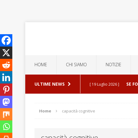
HOME
CHI SIAMO
NOTIZIE
ULTIME NEWS
SE F
[ 19 Luglio 2026 ]
ERROR
[ 5 Luglio 2026 ]
Home
capacità cognitive
ESPU
[ 30 Luglio 2026 ]
capacità cognitive