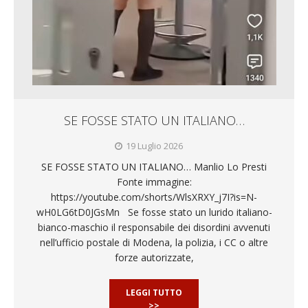
SE FOSSE STATO UN ITALIANO…
19 Luglio 2026
SE FOSSE STATO UN ITALIANO… Manlio Lo Presti
Fonte immagine:
https://youtube.com/shorts/WlsXRXY_j7I?is=N-
wH0LG6tD0JGsMn Se fosse stato un lurido italiano-
bianco-maschio il responsabile dei disordini avvenuti
nell’ufficio postale di Modena, la polizia, i CC o altre
forze autorizzate,
LEGGI TUTTO
>>