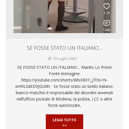
SE FOSSE STATO UN ITALIANO…
19 Luglio 2026
SE FOSSE STATO UN ITALIANO… Manlio Lo Presti
Fonte immagine:
https://youtube.com/shorts/WlsXRXY_j7I?is=N-
wH0LG6tD0JGsMn Se fosse stato un lurido italiano-
bianco-maschio il responsabile dei disordini avvenuti
nell’ufficio postale di Modena, la polizia, i CC o altre
forze autorizzate,
LEGGI TUTTO
>>