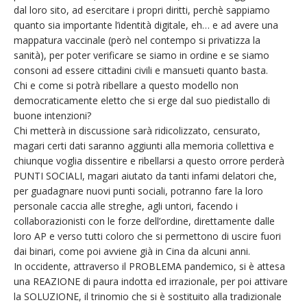
dal loro sito, ad esercitare i propri diritti, perchè sappiamo
quanto sia importante l’identità digitale, eh… e ad avere una
mappatura vaccinale (però nel contempo si privatizza la
sanità), per poter verificare se siamo in ordine e se siamo
consoni ad essere cittadini civili e mansueti quanto basta.
Chi e come si potrà ribellare a questo modello non
democraticamente eletto che si erge dal suo piedistallo di
buone intenzioni?
Chi metterà in discussione sarà ridicolizzato, censurato,
magari certi dati saranno aggiunti alla memoria collettiva e
chiunque voglia dissentire e ribellarsi a questo orrore perderà
PUNTI SOCIALI, magari aiutato da tanti infami delatori che,
per guadagnare nuovi punti sociali, potranno fare la loro
personale caccia alle streghe, agli untori, facendo i
collaborazionisti con le forze dell’ordine, direttamente dalle
loro AP e verso tutti coloro che si permettono di uscire fuori
dai binari, come poi avviene già in Cina da alcuni anni.
In occidente, attraverso il PROBLEMA pandemico, si è attesa
una REAZIONE di paura indotta ed irrazionale, per poi attivare
la SOLUZIONE, il trinomio che si è sostituito alla tradizionale