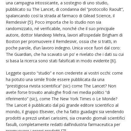
una campagna intossicante, a sostegno di uno studio,
pubblicato su The Lancet, di condanna del “protocollo Raoult”,
spalancando così la strada al farmaco di Gilead Science, il
Remdesivir [5]. Poco importa che lo studio non sia
randomizzato, né verificabile, nonché che il suo principale
autore, dottor Mandeep Mehra, lavori all’ospedale Brigham di
Boston per promuovere il Remdesivir, ossia che si tratti, in
poche parole, d’un lavoro indegno. Unica voce fuori dal coro:
The Guardian, che ha scavato un po’ e rivelato che i dati su cui
si basa la ricerca sono stati falsificati in modo evidente [6].
Leggete questo “studio” e non crederete ai vostri occhi: come
ha potuto una simile frode essere pubblicata da una
“prestigiosa rivista scientifica” (sic) come The Lancet? Non
avete forse trovato analoghe frodi nei media politici “di
riferimento” (sic), come The New York Times o Le Monde?
The Lancet è pubblicato dal più grande editore scientifico al
mondo, il gruppo Elsevier, che ha fatto guadagni sia vendendo
prodotti a prezzi unitari carissimi, sia creando giornali scientifici
fasulli, completamente redatti dall’industria farmaceutica per
promuovere i propri prodotti [7].