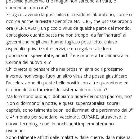
possibile pandemia che magari non sarebbe arrivata, e
comunque, non ora?
E’ logico, avendo la possibilità di crearlo in laboratorio, come ci
ricorda anche la rivista scientifica NATURE, che uscisse proprio
ora (PER CASO?) un piccolo virus da qualche parte del mondo,
contagioso quanto basta ma non troppo, da far “narrare” ai
governi che negli anni hanno tagliato posti letto, chiuso
ospedali e privatizzato servizi, e da regalare alle loro
popolazioni spaventate, annichilite e pronte ad inchinarsi alla
Corona del nuovo RE?
Chi ci vieta di pensare che nei prossimi anni od il prossimo
inverno, non venga fuori un altro virus che possa giustificare
l’accelerazione di queste belle novità con altre quarantene ed
ulteriori destrutturazioni del sistema democratico?
Ma loro sono buoni, ci dobbiamo fidare dei nostri padroni, no?
Non ci dormono la notte, e questi supercapitalisti sopra i
capitali, sono talmente buoni ed illuminati che partiranno dal 3°
e 4° mondo per schedare, vaccinare, CURARE, attraverso le
nuove tecnologie che, in pochi anni implementeranno
ovunque.
Sono talmente afflitti dalle malattie, dalle guerre, dalla miseria