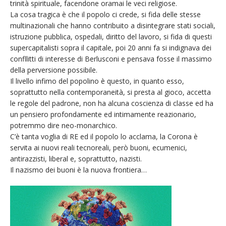
trinità spirituale, facendone oramai le veci religiose.
La cosa tragica è che il popolo ci crede, si fida delle stesse
multinazionali che hanno contribuito a disintegrare stati sociali,
istruzione pubblica, ospedali, diritto del lavoro, si fida di questi
supercapitalisti sopra il capitale, poi 20 anni fa si indignava dei
confllitti di interesse di Berlusconi e pensava fosse il massimo
della perversione possibile.
Il livello infimo del popolino è questo, in quanto esso,
soprattutto nella contemporaneità, si presta al gioco, accetta
le regole del padrone, non ha alcuna coscienza di classe ed ha
un pensiero profondamente ed intimamente reazionario,
potremmo dire neo-monarchico.
C’è tanta voglia di RE ed il popolo lo acclama, la Corona è
servita ai nuovi reali tecnoreali, però buoni, ecumenici,
antirazzisti, liberal e, soprattutto, nazisti.
Il nazismo dei buoni è la nuova frontiera…