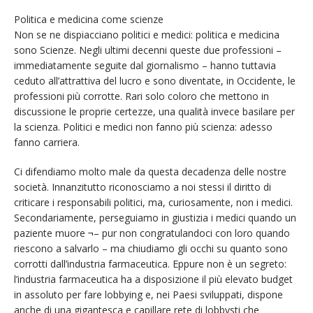
Politica e medicina come scienze
Non se ne dispiacciano politici e medici: politica e medicina
sono Scienze. Negli ultimi decenni queste due professioni –
immediatamente seguite dal giornalismo – hanno tuttavia
ceduto all’attrattiva del lucro e sono diventate, in Occidente, le
professioni più corrotte. Rari solo coloro che mettono in
discussione le proprie certezze, una qualità invece basilare per
la scienza. Politici e medici non fanno più scienza: adesso
fanno carriera.
Ci difendiamo molto male da questa decadenza delle nostre
società. Innanzitutto riconosciamo a noi stessi il diritto di
criticare i responsabili politici, ma, curiosamente, non i medici.
Secondariamente, perseguiamo in giustizia i medici quando un
paziente muore ¬– pur non congratulandoci con loro quando
riescono a salvarlo – ma chiudiamo gli occhi su quanto sono
corrotti dall’industria farmaceutica. Eppure non è un segreto:
l’industria farmaceutica ha a disposizione il più elevato budget
in assoluto per fare lobbying e, nei Paesi sviluppati, dispone
anche di una gigantesca e capillare rete di lobbysti che