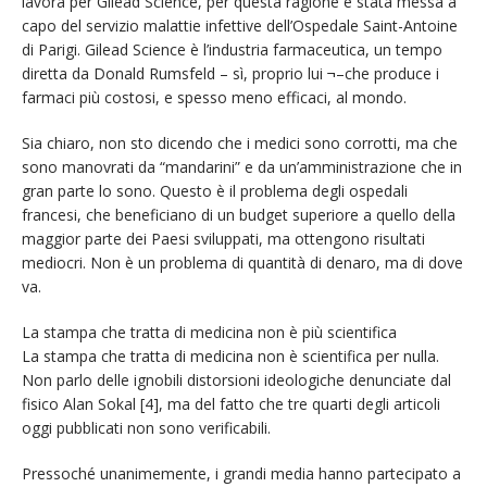
lavora per Gilead Science, per questa ragione è stata messa a
capo del servizio malattie infettive dell’Ospedale Saint-Antoine
di Parigi. Gilead Science è l’industria farmaceutica, un tempo
diretta da Donald Rumsfeld – sì, proprio lui ¬–che produce i
farmaci più costosi, e spesso meno efficaci, al mondo.
Sia chiaro, non sto dicendo che i medici sono corrotti, ma che
sono manovrati da “mandarini” e da un’amministrazione che in
gran parte lo sono. Questo è il problema degli ospedali
francesi, che beneficiano di un budget superiore a quello della
maggior parte dei Paesi sviluppati, ma ottengono risultati
mediocri. Non è un problema di quantità di denaro, ma di dove
va.
La stampa che tratta di medicina non è più scientifica
La stampa che tratta di medicina non è scientifica per nulla.
Non parlo delle ignobili distorsioni ideologiche denunciate dal
fisico Alan Sokal [4], ma del fatto che tre quarti degli articoli
oggi pubblicati non sono verificabili.
Pressoché unanimemente, i grandi media hanno partecipato a