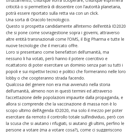
sfruttamento, chiunque vorrà scioperare, chiunque esprimerà
criticità o si permetterà di dissentire con l’autorità planetaria,
potrà essere riportato sulla retta via con un click.
Una sorta di Oracolo tecnologico.
Questo si prospetta candidamente all’interno dell’entità ID2020
che si pone come sovragestione sopra i governi, attraverso
altre entità transnazionali come l’OMS, il Big Pharma e tutte le
nuove tecnologie che il mercato offre.
Loro si presentano come benefattori dell’umanità, ma
nessuno li ha votati, però hanno il potere coercitivo e
ricattatorio di poter esercitare un dominio senza pari su tutti i
popoli e sui rispettivi tecnici e politici che formeranno nelle loro
lobby o che coopteranno strada facendo.
Qualcosa del genere non era mai avvenuto nella storia
dell’umanità, almeno non in questi termini ed attraverso
l’accettazione delle popolazioni impaurite dalla propaganda, e
allora si comprende che la vaccinazione di massa non è lo
scopo ultimo dell’Agenda ID2020, ma solo il mezzo per poter
esercitare da remoto il controllo totale sull’individuo, però con
la scusa che si aiutano i rifugiati, si aiutano gli ultimi, perfino le
persone a votare (ma a votare cosa?), come ci suggeriscono