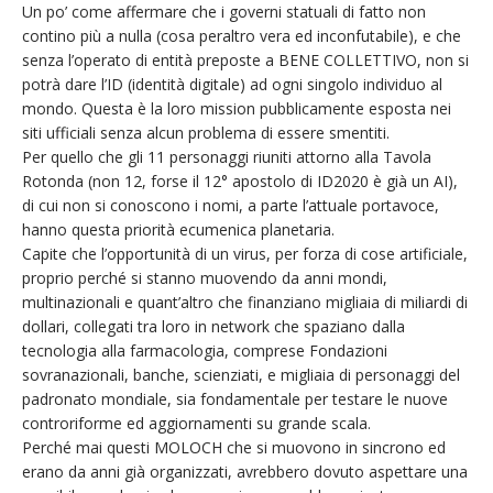
Un po’ come affermare che i governi statuali di fatto non
contino più a nulla (cosa peraltro vera ed inconfutabile), e che
senza l’operato di entità preposte a BENE COLLETTIVO, non si
potrà dare l’ID (identità digitale) ad ogni singolo individuo al
mondo. Questa è la loro mission pubblicamente esposta nei
siti ufficiali senza alcun problema di essere smentiti.
Per quello che gli 11 personaggi riuniti attorno alla Tavola
Rotonda (non 12, forse il 12° apostolo di ID2020 è già un AI),
di cui non si conoscono i nomi, a parte l’attuale portavoce,
hanno questa priorità ecumenica planetaria.
Capite che l’opportunità di un virus, per forza di cose artificiale,
proprio perché si stanno muovendo da anni mondi,
multinazionali e quant’altro che finanziano migliaia di miliardi di
dollari, collegati tra loro in network che spaziano dalla
tecnologia alla farmacologia, comprese Fondazioni
sovranazionali, banche, scienziati, e migliaia di personaggi del
padronato mondiale, sia fondamentale per testare le nuove
controriforme ed aggiornamenti su grande scala.
Perché mai questi MOLOCH che si muovono in sincrono ed
erano da anni già organizzati, avrebbero dovuto aspettare una