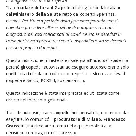
di diagnosi. Ecco la sua risposta
“
La circolare diffusa il 2 aprile
a tutti gli ospedali italiani
dal
Ministero della Salute
retto da Roberto Speranza,
diceva: “
Per l’intero periodo della fase emergenziale non si
dovrebbe procedere all’esecuzione di autopsie o riscontri
diagnostici nei casi conclamati di Covid-19, sia se deceduti in
corso di ricovero presso un reparto ospedaliero sia se deceduti
presso il proprio domicilio
“.
Questa indicazione ministeriale risale già all’inizio dell’epidemia
perché gli ospedali autorizzati ad eseguire autopsie erano solo
quelli dotati di sala autoptica con requisiti di sicurezza elevati
(ospedale Sacco, PGXXIII, Spallanzani…).
Questa indicazione è stata interpretata ed utilizzata come
divieto nel marasma gestionale.
Tutte le autopsie, tranne «quelle indispensabili», non erano da
eseguire, lo comunicó il
procuratore di Milano, Francesco
Greco
, in una circolare interna nella quale motiva a la
decisione con «ragioni di sicurezza».